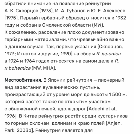
обратили внимание на появление рейнутрии
А. К. Скворцов [1973], И. А. Губанов и Ю. Е. Алексеев
[1975]. Первый гербарный образец относится к 1932
году и собран в Смоленской области (MW).
К сожалению, расселение плохо документировано
гербарными материалами, что чрезвычайно важно
в данном случае. Так, первые указания [Скворцов,
1973; Игнатов и другие, 1990] на сборы
R. japonica
в 1924 и 1964 годах относятся на самом деле к
R.
х bohemica
(MW, МНА).
Местообитания
. В Японии рейнутрия — пионерный
вид зарастания вулканических пустынь,
произрастающий от уровня моря до высоты 1 500 м,
который растёт также по открытым участкам
с обнажённой почвой, вдоль дорог [Adachi et al.,
1996]. В Китае рейнутрия растёт среди кустарников
по горным склонам, долинам и краю полей [Anjen,
Park, 2003b], Рейнутрия является для