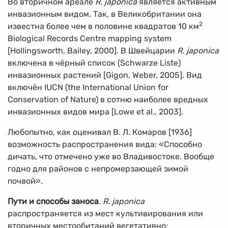
Во вторичном ареале
R. japonica
является активным
инвазионным видом. Так, в Великобритании она
2
известна более чем в половине квадратов 10 км
Biological Records Centre mapping system
[Hollingsworth, Bailey, 2000]. В Швейцарии
R. japonica
включена в чёрный список (Schwarze Liste)
инвазионных растений [Gigon, Weber, 2005]. Вид
включён IUCN (the International Union for
Conservation of Nature) в сотню наиболее вредных
инвазионных видов мира [Lowe et al., 2003].
Любопытно, как оценивал В. Л. Комаров [1936]
возможность распространения вида: «Способно
дичать, что отмечено уже во Владивостоке. Вообще
годно для районов с непромерзающей зимой
почвой».
Пути и способы заноса
.
R. japonica
распространяется из мест культивирования или
вторичных местообитаний вегетативно: