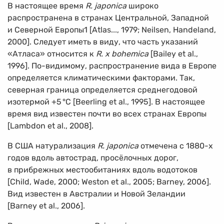
В настоящее время
R. japonica
широко
распространена в странах Центральной, Западной
и Северной Европы1 [Atlas..., 1979; Neilsen, Handeland,
2000]. Следует иметь в виду, что часть указаний
«Атласа» относится к
R. х bohemica
[Bailey et al.,
1996]. По-видимому, распространение вида в Европе
определяется климатическими факторами. Так,
северная граница определяется среднегодовой
изотермой +5
°
С [Beerling et al., 1995]. В настоящее
время вид известен почти во всех странах Европы
[Lambdon et al., 2008].
В США натурализация
R. japonica
отмечена с
1880-х
годов вдоль автострад, просёлочных дорог,
в прибрежных местообитаниях вдоль водотоков
[Child, Wade, 2000; Weston et al., 2005; Barney, 2006].
Вид известен в Австралии и Новой Зеландии
[Barney et al., 2006].