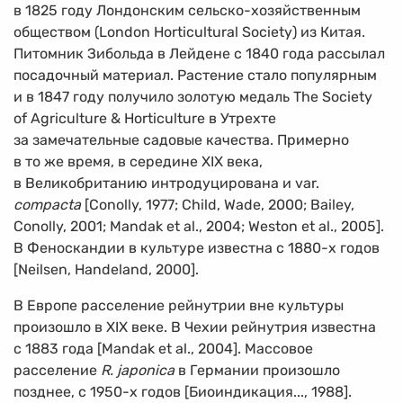
в 1825 году Лондонским сельско-хозяйственным
обществом (London Horticultural Society) из Китая.
Питомник Зибольда в Лейдене с 1840 года рассылал
посадочный материал. Растение стало популярным
и в 1847 году получило золотую медаль The Society
of Agriculture & Horticulture в Утрехте
за замечательные садовые качества. Примерно
в то же время, в середине XIX века,
в Великобританию интродуцирована и var.
compacta
[Conolly, 1977; Child, Wade, 2000; Bailey,
Conolly, 2001; Mandak et al., 2004; Weston et al., 2005].
В Феноскандии в культуре известна с
1880-х
годов
[Neilsen, Handeland, 2000].
В Европе расселение рейнутрии вне культуры
произошло в XIX веке. В Чехии рейнутрия известна
с 1883 года [Mandak et al., 2004]. Массовое
расселение
R. japonica
в Германии произошло
позднее, с
1950-х
годов [Биоиндикация..., 1988].