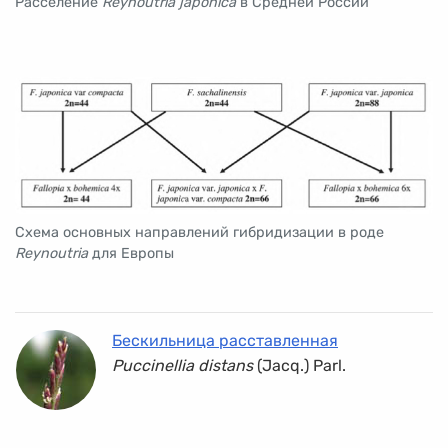
Расселение
Reynoutria japonica
в Средней России
Схема основных направлений гибридизации в роде
Reynoutria
для Европы
Бескильница расставленная
Puccinellia distans
(Jacq.) Parl.