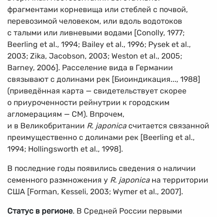
фрагментами корневища или стеблей с почвой,
перевозимой человеком, или вдоль водотоков
с талыми или ливневыми водами [Conolly, 1977;
Beerling et al., 1994; Bailey et al., 1996; Pysek et al.,
2003; Zika, Jacobson, 2003; Weston et al., 2005;
Barney, 2006]. Расселение вида в Германии
связывают с долинами рек [Биоиндикация..., 1988]
(приведённая карта — свидетельствует скорее
о приуроченности рейнутрии к городским
агломерациям — СМ). Впрочем,
и в Великобритании
R. japonica
считается связанной
преимущественно с долинами рек [Beerling et al.,
1994; Hollingsworth et al., 1998].
В последние годы появились сведения о наличии
семенного размножения у
R. japonica
на территории
США [Forman, Kesseli, 2003; Wymer et al., 2007].
Статус в регионе
. В Средней России первыми