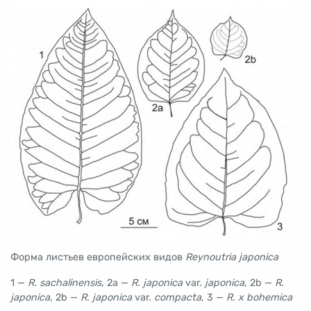
Форма листьев европейских видов
Reynoutria japonica
1 —
R. sachalinensis
, 2a —
R. japonica
var.
japonica
, 2b —
R.
japonica
, 2b —
R. japonica
var.
compacta
, 3 —
R. x bohemica