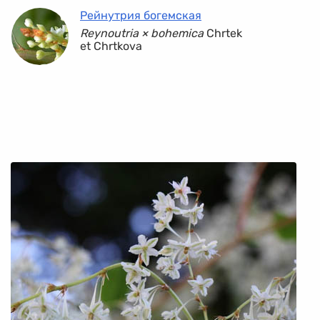
Рейнутрия богемская
Reynoutria × bohemica
Chrtek
et Chrtkova