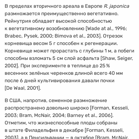
В пределах вторичного ареала в Европе
R. japonica
размножается преимущественно вегетативно.
Рейнутрия обладает высокой способностью
к вегетативному возобновлению [Wade at al., 1996;
Brabec, Pysek, 2000; Bimova et al., 2003]. Отрезок
корневища весом 5 г способен к регенерации.
Корневище может прорастать с глубины 1 м, а побеги
способны взломать 5 см слой асфальта [Shaw, Seiger,
2002]. При эксперименте в теплице до 25
%
весенних зелёных черенков длиной всего 40 мм
после 6 дней культивирования давали почки
[De Waal, 2001].
В США, напротив, семенное размножение
распространено довольно широко [Forman, Kesseli,
2003; Bram, McNair, 2004; Barney et al., 2006].
Отметим, что жизнеспособные плоды собраны
в штате Филадельфия в декабре [Forman, Kesseli,
2003], а в Пенсильвании — в октябре [Bram, McNair,