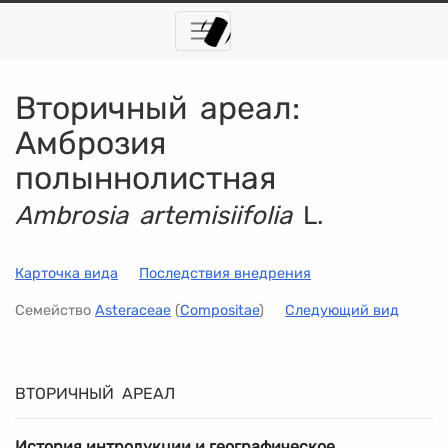
Вторичный ареал:
Амброзия
полыннолистная
Ambrosia artemisiifolia
L.
Карточка вида
Последствия внедрения
Семейство
Asteraceae
(
Compositae
)
Следующий вид
ВТОРИЧНЫЙ АРЕАЛ
История интродукции и географическое