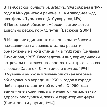
В Тамбовской области
A. artemisiifolia
собрана в 1997
году в Мичуринском районе, в 1 км западнее ж/д
платформы Турмасово (А. Сухоруков, MW).
В Пензенской области амброзия встречается
довольно редко, по ж/д путям [Васюков, 2004].
В Мордовии единичные экземпляры амброзии,
находящиеся на разных стадиях развития,
обнаружены на ж/д станциях в 1982 году [Силаева,
Тихомиров, 1987]. Впоследствии вид периодически
встречали на железных дорогах, пустырях, газонах
в городе Саранск [Димитриев и другие, 1994].
В Чувашии амброзия полыннолистная впервые
обнаружена в середине
1950-х
годов в городе
Чебоксары на цветочной клумбе. С 1980 года
единичные экземпляры отмечаются на железных
дорогах республики, полях и территориях ферм
[Димитриев и другие, 1994].