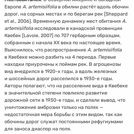
Европе
A. artemisiifolia
в обилии растёт вдоль обочин
дорог, на сорных местах и по берегам рек [Sheppard
et al., 2006]. Временную динамику мест обитания
A.
artemisiifolia
исследовали в канадской провинции
Квебек [Lavoie, 2007] по 707 гербарным образцам,
собранным с начала XX века по настоящее время.
Выяснилось, что распространение
A. artemisiifolia
в Квебеке можно разбить на 4 периода. Первые
находки приурочены к поймам рек. В агроценозы
вид внедрился в
1920-х
годы, а вдоль железных
и шоссейных дорог расселился в
1930-е
годы.
Авторы полагают, что на расселение вида в Квебеке
в значительной степени повлияло развитие
дорожной сети в
1930-е
годы, и сделали вывод, что
уничтожение амброзии только на полях —
недостаточная мера борьбы с этим видом, так как
обочины дорог служат постоянными рефугиумами
для заноса диаспор на поля.