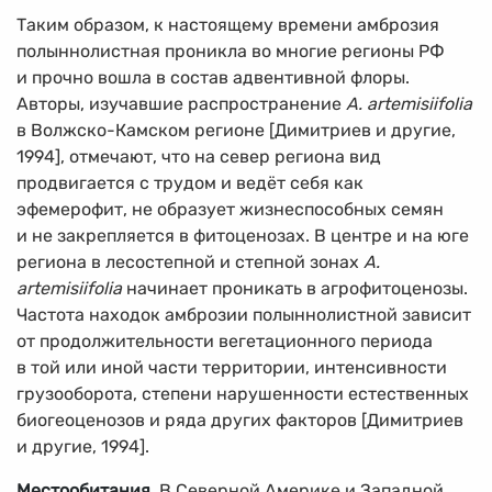
Таким образом, к настоящему времени амброзия
полыннолистная проникла во многие регионы РФ
и прочно вошла в состав адвентивной флоры.
Авторы, изучавшие распространение
A. artemisiifolia
в Волжско-Камском регионе [Димитриев и другие,
1994], отмечают, что на север региона вид
продвигается с трудом и ведёт себя как
эфемерофит, не образует жизнеспособных семян
и не закрепляется в фитоценозах. В центре и на юге
региона в лесостепной и степной зонах
A.
artemisiifolia
начинает проникать в агрофитоценозы.
Частота находок амброзии полыннолистной зависит
от продолжительности вегетационного периода
в той или иной части территории, интенсивности
грузооборота, степени нарушенности естественных
биогеоценозов и ряда других факторов [Димитриев
и другие, 1994].
Местообитания
. В Северной Америке и Западной