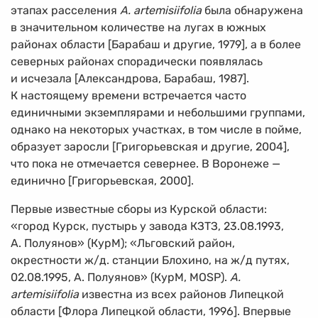
этапах расселения
A. artemisiifolia
была обнаружена
в значительном количестве на лугах в южных
районах области [Барабаш и другие, 1979], а в более
северных районах спорадически появлялась
и исчезала [Александрова, Барабаш, 1987].
К настоящему времени встречается часто
единичными экземплярами и небольшими группами,
однако на некоторых участках, в том числе в пойме,
образует заросли [Григорьевская и другие, 2004],
что пока не отмечается севернее. В Воронеже —
единично [Григорьевская, 2000].
Первые известные сборы из Курской области:
«город Курск, пустырь у завода КЗТЗ, 23.08.1993,
А. Полуянов» (КурМ); «Льговский район,
окрестности ж/д. станции Блохино, на ж/д путях,
02.08.1995, А. Полуянов» (КурМ, MOSP).
A.
artemisiifolia
известна из всех районов Липецкой
области [Флора Липецкой области, 1996]. Впервые