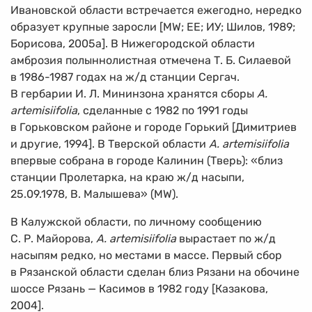
Ивановской области встречается ежегодно, нередко
образует крупные заросли [MW; ЕЕ; ИУ; Шилов, 1989;
Борисова, 2005а]. В Нижегородской области
амброзия полыннолистная отмечена Т. Б. Силаевой
в
1986-1987
годах на ж/д станции Сергач.
В гербарии И. Л. Мининзона хранятся сборы
A.
artemisiifolia
, сделанные с 1982 по 1991 годы
в Горьковском районе и городе Горький [Димитриев
и другие, 1994]. В Тверской области
А. artemisiifolia
впервые собрана в городе Калинин (Тверь): «близ
станции Пролетарка, на краю ж/д насыпи,
25.09.1978, В. Малышева» (MW).
В Калужской области, по личному сообщению
С. Р. Майорова,
A. artemisiifolia
вырастает по ж/д
насыпям редко, но местами в массе. Первый сбор
в Рязанской области сделан близ Рязани на обочине
шоссе Рязань — Касимов в 1982 году [Казакова,
2004].