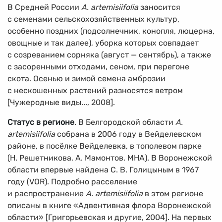
В Средней России
A. artemisiifolia
заносится
с семенами сельскохозяйственных культур,
особенно поздних (подсолнечник, конопля, люцерна,
овощные и так далее), уборка которых совпадает
с созреванием сорняка (август — сентябрь), а также
с засоренными отходами, сеном, при перегоне
скота. Осенью и зимой семена амброзии
с нескошенных растений разносятся ветром
[Чужеродные виды..., 2008].
Статус в регионе
. В Белгородской области
A.
artemisiifolia
собрана в 2006 году в Вейделевском
районе, в посёлке Вейделевка, в тополевом парке
(Н. Решетникова, А. Мамонтов, МНА). В Воронежской
области впервые найдена С. В. Голицыным в 1967
году (VOR). Подробно расселение
и распространение
A. artemisiifolia
в этом регионе
описаны в книге «Адвентивная флора Воронежской
области» [Григорьевская и другие, 2004]. На первых