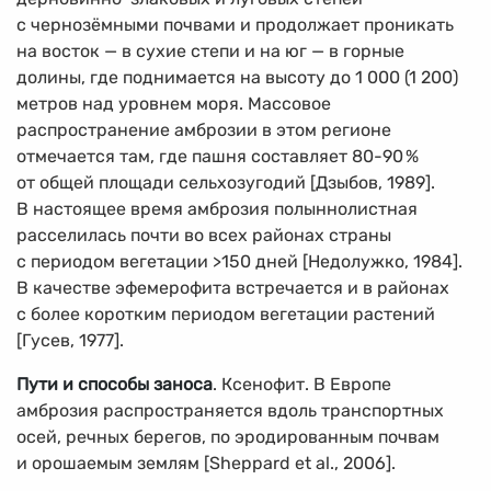
с чернозёмными почвами и продолжает проникать
на восток — в сухие степи и на юг — в горные
долины, где поднимается на высоту до 1 000 (1 200)
метров над уровнем моря. Массовое
распространение амброзии в этом регионе
отмечается там, где пашня составляет
80-90
%
от общей площади сельхозугодий [Дзыбов, 1989].
В настоящее время амброзия полыннолистная
расселилась почти во всех районах страны
с периодом вегетации >150 дней [Недолужко, 1984].
В качестве эфемерофита встречается и в районах
с более коротким периодом вегетации растений
[Гусев, 1977].
Пути и способы заноса
. Ксенофит. В Европе
амброзия распространяется вдоль транспортных
осей, речных берегов, по эродированным почвам
и орошаемым землям [Sheppard et al., 2006].