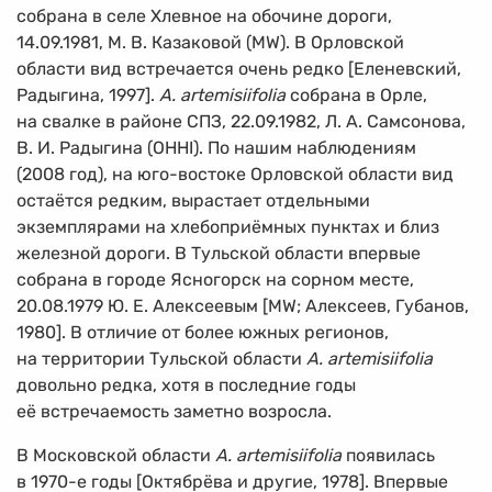
собрана в селе Хлевное на обочине дороги,
14.09.1981, М. В. Казаковой (MW). В Орловской
области вид встречается очень редко [Еленевский,
Радыгина, 1997].
A. artemisiifolia
собрана в Орле,
на свалке в районе СПЗ, 22.09.1982, Л. А. Самсонова,
В. И. Радыгина (OHHI). По нашим наблюдениям
(2008 год), на юго-востоке Орловской области вид
остаётся редким, вырастает отдельными
экземплярами на хлебоприёмных пунктах и близ
железной дороги. В Тульской области впервые
собрана в городе Ясногорск на сорном месте,
20.08.1979 Ю. Е. Алексеевым [MW; Алексеев, Губанов,
1980]. В отличие от более южных регионов,
на территории Тульской области
A. artemisiifolia
довольно редка, хотя в последние годы
её встречаемость заметно возросла.
В Московской области
A. artemisiifolia
появилась
в
1970-е
годы [Октябрёва и другие, 1978]. Впервые