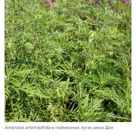
Ambrosia artemisiifolia
в пойменных лугах реки Дон