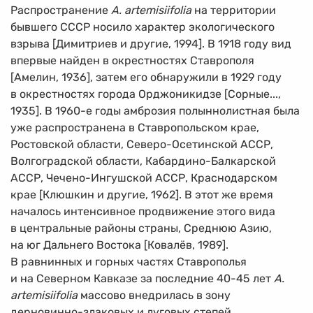
Распространение
A. artemisiifolia
на территории
бывшего СССР носило характер экологического
взрыва [Димитриев и другие, 1994]. В 1918 году вид
впервые найден в окрестностях Ставрополя
[Амелин, 1936], затем его обнаружили в 1929 году
в окрестностях города Орджоникидзе [Сорные...,
1935]. В
1960-е
годы амброзия полыннолистная была
уже распространена в Ставропольском крае,
Ростовской области, Северо-Осетинской АССР,
Волгоградской области, Кабардино-Балкарской
АССР, Чечено-Ингушской АССР, Краснодарском
крае [Клюшкин и другие, 1962]. В этот же время
началось интенсивное продвижение этого вида
в центральные районы страны, Среднюю Азию,
на юг Дальнего Востока [Ковалёв, 1989].
В равнинных и горных частях Ставрополья
и на Северном Кавказе за последние
40-45
лет
A.
artemisiifolia
массово внедрилась в зону
дерновинно-злаковых и луговых степей