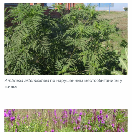
Ambrosia artemisiifolia
по нарушенным местообитаниям у
жилья