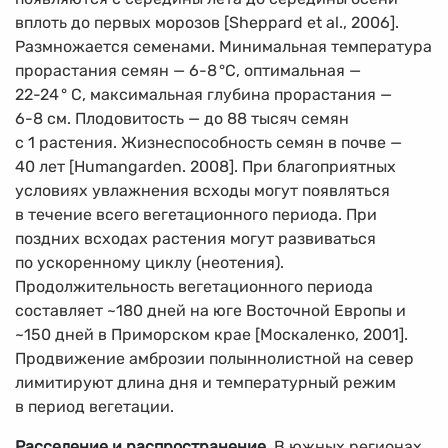
вплоть до первых морозов [Sheppard et al., 2006].
Размножается семенами. Минимальная температура
прорастания семян — 6-8
°
С, оптимальная —
22-24
°
С,
максимальная глубина прорастания —
6-8 см.
Плодовитость — до 88 тысяч семян
с 1 растения. Жизнеспособность семян в почве —
40 лет [Humangarden. 2008]. При благоприятных
условиях увлажнения всходы могут появляться
в течение всего вегетационного периода. При
поздних всходах растения могут развиваться
по ускоренному циклу (неотения).
Продолжительность вегетационного периода
составляет ~180 дней на юге Восточной Европы и
~150 дней в Приморском крае [Москаленко, 2001].
Продвижение амброзии полыннолистной на север
лимитируют длина дня и температурный режим
в период вегетации.
Расселение и распространение
. В южных регионах