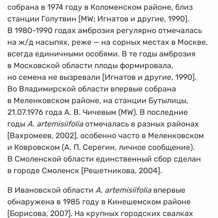
собрана в 1974 году в Коломенском районе, близ
станции Голутвин [MW; Игнатов и другие, 1990].
В
1980-1990
годах амброзия регулярно отмечалась
на ж/д насыпях, реже — на сорных местах в Москве,
всегда единичными особями. В те годы амброзия
в Московской области плоды формировала,
но семена не вызревали [Игнатов и другие, 1990].
Во Владимирской области впервые собрана
в Меленковском районе, на станции Бутылицы,
21.07.1976 года А. В. Чичевым (MW). В последние
годы
А. artemisiifolia
отмечалась в разных районах
[Вахромеев, 2002], особенно часто в Меленковском
и Ковровском (А. П. Серегин, личное сообщение).
В Смоленской области единственный сбор сделан
в городе Смоленск [Решетникова, 2004].
В Ивановской области
A. artemisiifolia
впервые
обнаружена в 1985 году в Кинешемском районе
[Борисова, 2007]. На крупных городских свалках