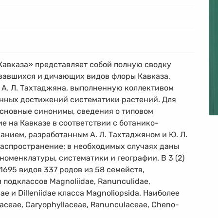
Кавказа» представляет собой полную сводку
вавшихся и дичающих видов флоры Кавказа,
А. Л. Тахтаджяна, выполненную коллективом
енных достижений систематики растений. Для
основные синонимы, сведения о типовом
е на Кавказе в соответствии с ботанико-
нием, разработанным А. Л. Тахтаджяном и Ю. Л.
распространение; в необходимых случаях даны
оменклатуры, систематики и географии. В 3 (2)
1695 видов 337 родов из 58 семейств,
подклассов Magnoliidae, Ranunculidae,
ae и Dilleniidae класса Magnoliopsida. Наиболее
aceae, Caryophyllaceae, Ranunculaceae, Cheno-