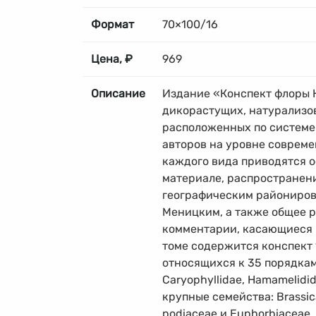
Формат
70×100/16
Цена, ₽
969
Описание
Издание «Конспект флоры 
дикорастущих, натурализо
расположенных по системе 
авторов на уровне соврем
каждого вида приводятся 
материале, распространени
географическим районирова
Меницким, а также общее 
комментарии, касающиеся н
томе содержится конспект 
относящихся к 35 порядкам 
Caryophyllidae, Hamamelidid
крупные семейства: Brassic
podiaceae и Euphorbiaceae.