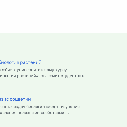
биология растений
особие к университетскому курсу
ология растений», знакомит студентов и ...
езис соцветий
пенных задач биологии входит изучение
авления полезными свойствами ...