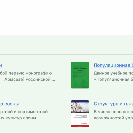
и
Популяционная 
обой первую монографию
Данное учебное п
= Apiaceae) Российской ...
«Популяционная би
ур сосны
Структура и ген
ортной и сортиментной
В число первосте
х культур сосны ...
возможностей упр