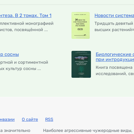
еза. В 2 томах. Том 1
Новости система
оллективной монографией
Тридцать девятый
стов, посвящённой ...
высших растений»,
ур сосны
Биологические 
при интродукц
ортной и сортиментной
Книга посвящена 
х культур сосны ...
исследований, св
нвазии
О сайте
RSS
ра значительно
Наиболее агрессивные чужеродные виды,