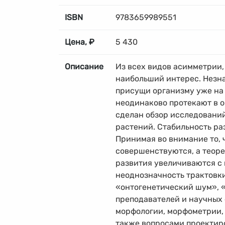
ISBN
9783659989551
Цена, ₽
5 430
Описание
Из всех видов асимметрии
наибольший интерес. Незн
присущи организму уже на
неодинаково протекают в о
сделан обзор исследований
растений. Стабильность ра
Принимая во внимание то, 
совершенствуются, а теоре
развития увеличиваются с 
неоднозначность трактовки
«онтогенетический шум», 
преподавателей и научных
морфологии, морфометрии,
также вопросами проектир