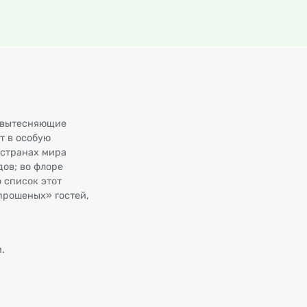
 вытесняющие
т в особую
 странах мира
ов; во флоре
 список этот
прошеных» гостей,
.