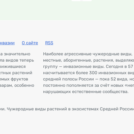
нвазии
О сайте
RSS
ра значительно
Наиболее агрессивные чужеродные виды,
сла видов теперь
местные, аборигенные, растения, выделяю
прижившиеся
группу — инвазионные виды. Сегодня в 57
стных растений
насчитывается более 300 инвазионных вид
емых фруктов
средней полосы России — пока 52 вида, но
варам, особенно
постоянно пополняется за счёт новых «не
нарушающих естественные сообщества.
ии. Чужеродные виды растений в экосистемах Средней России