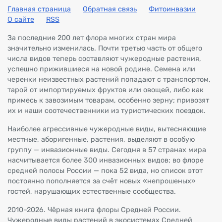
Главная страница
Обратная связь
Фитоинвазии
О сайте
RSS
За последние 200 лет флора многих стран мира
значительно изменилась. Почти третью часть от общего
числа видов теперь составляют чужеродные растения,
успешно прижившиеся на новой родине. Семена или
черенки неизвестных растений попадают с транспортом,
тарой от импортируемых фруктов или овощей, либо как
примесь к завозимым товарам, особенно зерну; привозят
их и наши соотечественники из туристических поездок.
Наиболее агрессивные чужеродные виды, вытесняющие
местные, аборигенные, растения, выделяют в особую
группу — инвазионные виды. Сегодня в 57 странах мира
насчитывается более 300 инвазионных видов; во флоре
средней полосы России — пока 52 вида, но список этот
постоянно пополняется за счёт новых «непрошеных»
гостей, нарушающих естественные сообщества.
2010–2026. Чёрная книга флоры Средней России.
Чужеродные виды растений в экосистемах Средней