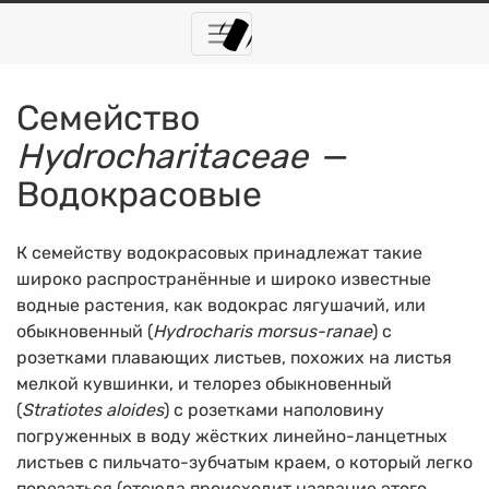
Семейство
Hydrocharitaceae
—
Водокрасовые
К семейству водокрасовых принадлежат такие
широко распространённые и широко известные
водные растения, как водокрас лягушачий, или
обыкновенный (
Hydrocharis morsus-ranae
) с
розетками плавающих листьев, похожих на листья
мелкой кувшинки, и телорез обыкновенный
(
Stratiotes aloides
) с розетками наполовину
погруженных в воду жёстких линейно-ланцетных
листьев с пильчато-зубчатым краем, о который легко
порезаться (отсюда происходит название этого