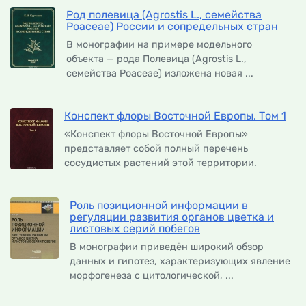
Род полевица (Agrostis L., семейства
Poaceae) России и сопредельных стран
В монографии на примере модельного
объекта — рода Полевица (Agrostis L.,
семейства Роасеае) изложена новая ...
Конспект флоры Восточной Европы. Том 1
«Конспект флоры Восточной Европы»
представляет собой полный перечень
сосудистых растений этой территории.
Роль позиционной информации в
регуляции развития органов цветка и
листовых серий побегов
В монографии приведён широкий обзор
данных и гипотез, характеризующих явление
морфогенеза с цитологической, ...