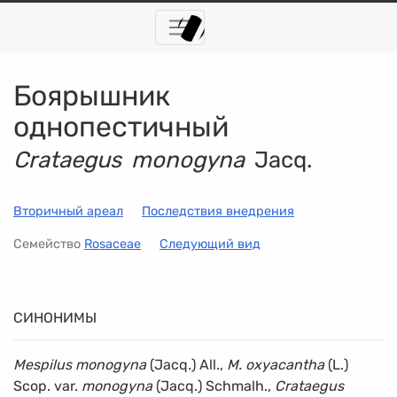
Боярышник
однопестичный
Crataegus monogyna
Jacq.
Вторичный ареал
Последствия внедрения
Семейство
Rosaceae
Следующий вид
СИНОНИМЫ
Mespilus monogyna
(Jacq.) All.,
M. oxyacantha
(L.)
Scop. var.
monogyna
(Jacq.) Schmalh.,
Crataegus