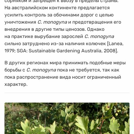
сорняком и запрещён к ввозу в пределы страны.
На австралийском континенте предлагается
усилить контроль за обочинами дорог с целью
уничтожения
C. monogyna
и предотвращения его
внедрения в другие типы ценозов. Однако
на практике вырубание зарослей
C. monogyna
сильно затруднено из-за наличия колючек [Lanea,
1979; SGA: Sustainable Gardening Australia, 2008].
В других регионах мира принимать подобные меры
борьбы с
C. monogyna
пока не требуется, так как
пока распространение вида носит ограниченный
характер.