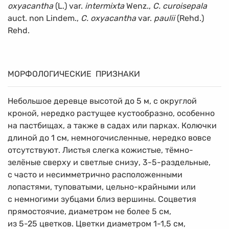
oxyacantha
(L.) var.
intermixta
Wenz.,
C. curoisepala
auct. non Lindem.,
C. oxyacantha
var.
paulii
(Rehd.)
Rehd.
МОРФОЛОГИЧЕСКИЕ ПРИЗНАКИ
Небольшое деревце высотой до 5 м, с округлой
кроной, нередко растущее кустообразно, особенно
на пастбищах, а также в садах или парках. Колючки
длиной до 1 см, немногочисленные, нередко вовсе
отсутствуют. Листья слегка кожистые, тёмно-
зелёные сверху и светлые снизу, 3-5-раздельные,
с часто и несимметрично расположенными
лопастями, туповатыми, цельно-крайными или
с немногими зубцами близ вершины. Соцветия
прямостоячие, диаметром не более 5 см,
из
5-25 цветков.
Цветки диаметром
1-1,5 см,