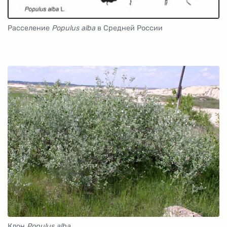
Расселение
Populus alba
в Средней России
Клон
Populus alba