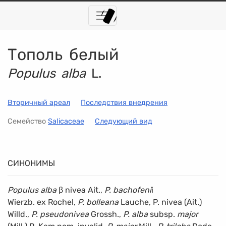
Тополь белый
Populus alba
L.
Вторичный ареал
Последствия внедрения
Семейство
Salicaceae
Следующий вид
СИНОНИМЫ
Populus alba
β nivea Ait.,
P. bachofeni
i
Wierzb. ex Rochel,
P. bolleana
Lauche, P. nivea (Ait.)
Willd.,
P. pseudonivea
Grossh.,
P. alba
subsp.
major