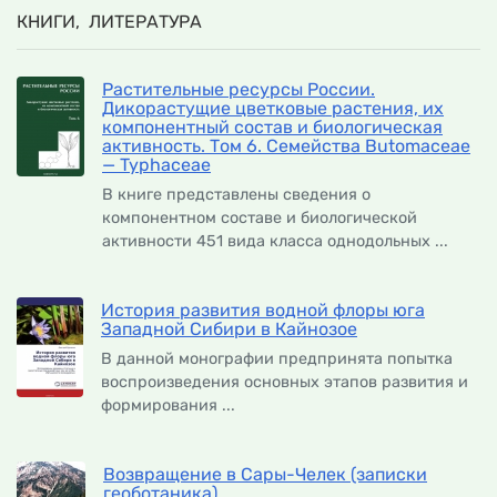
КНИГИ, ЛИТЕРАТУРА
Растительные ресурсы России.
Дикорастущие цветковые растения, их
компонентный состав и биологическая
активность. Том 6. Семейства Butomaceae
— Typhaceae
В книге представлены сведения о
компонентном составе и биологической
активности 451 вида класса однодольных ...
История развития водной флоры юга
Западной Сибири в Кайнозое
В данной монографии предпринята попытка
воспроизведения основных этапов развития и
формирования ...
Возвращение в Сары-Челек (записки
геоботаника)