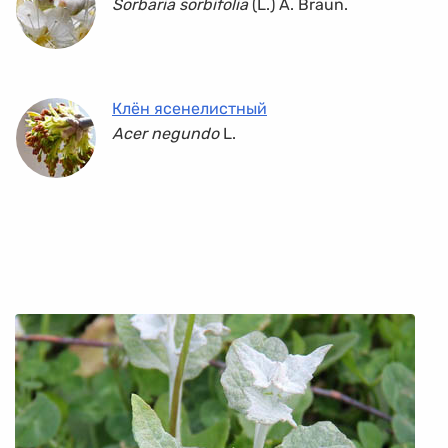
Sorbaria sorbifolia
(L.) A. Braun.
Клён ясенелистный
Acer negundo
L.