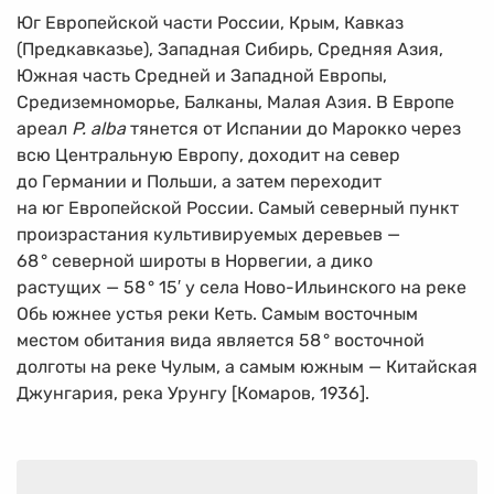
Юг Европейской части России, Крым, Кавказ
(Предкавказье), Западная Сибирь, Средняя Азия,
Южная часть Средней и Западной Европы,
Средиземноморье, Балканы, Малая Азия. В Европе
ареал
P. alba
тянется от Испании до Марокко через
всю Центральную Европу, доходит на север
до Германии и Польши, а затем переходит
на юг Европейской России. Самый северный пункт
произрастания культивируемых деревьев —
68
°
северной широты в Норвегии, а дико
растущих — 58
°
15′ у села Ново-Ильинского на реке
Обь южнее устья реки Кеть. Самым восточным
местом обитания вида является 58
°
восточной
долготы на реке Чулым, а самым южным — Китайская
Джунгария, река Урунгу [Комаров, 1936].