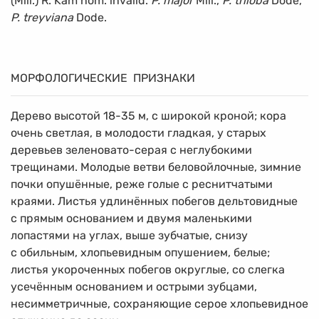
(Mill.) R. Kam nom. invalid.
P. major
Mill.,
P. triloba
Dode,
P. treyviana
Dode.
МОРФОЛОГИЧЕСКИЕ ПРИЗНАКИ
Дерево высотой
18-35 м,
с широкой кроной; кора
очень светлая, в молодости гладкая, у старых
деревьев зеленовато-серая с неглубокими
трещинами. Молодые ветви беловойлочные, зимние
почки опушённые, реже голые с реснитчатыми
краями. Листья удлинённых побегов дельтовидные
с прямым основанием и двумя маленькими
лопастями на углах, выше зубчатые, снизу
с обильным, хлопьевидным опушением, белые;
листья укороченных побегов округлые, со слегка
усечённым основанием и острыми зубцами,
несимметричные, сохраняющие серое хлопьевидное