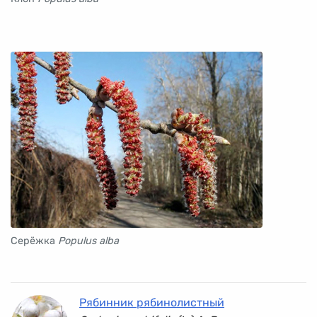
Серёжка
Populus alba
Рябинник рябинолистный