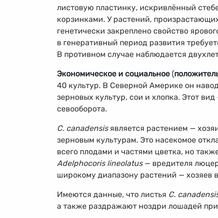
листовую пластинку, искривлённый стеб
корзинками. У растений, произрастающих
генетически закреплено свойство яровог
в генеративный период развития требуетс
В противном случае наблюдается двухлет
Экономическое и социальное
(
положител
40 культур. В Северной Америке он наво
зерновых культур, сои и хлопка. Этот ви
севооборота.
C. canadensis
является растением — хоз
зерновым культурам. Это насекомое откл
всего плодами и частями цветка, но такж
Adelphocoris lineolatus
— вредителя люцер
широкому диапазону растений — хозяев
Имеются данные, что листья
C. canadensi
а также раздражают ноздри лошадей при 