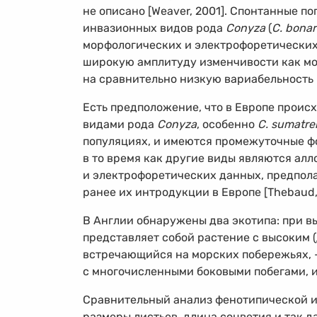
не описано [Weaver, 2001]. Спонтанные п
инвазионных видов рода
Conyza
(
C. bonar
морфологических и электрофоретических
широкую амплитуду изменчивости как мор
на сравнительно низкую вариабельность 
Есть предположение, что в Европе прои
видами рода
Conyza
, особенно
C. sumatre
популяциях, и имеются промежуточные фо
в то время как другие виды являются ал
и электрофоретических данных, предпола
ранее их интродукции в Европе [Thebaud, 
В Англии обнаружены два экотипа: при в
представляет собой растение с высоким (
встречающийся на морских побережьях,
с многочисленными боковыми побегами, и
Сравнительный анализ фенотипической и
размеры листьев, длина соцветия и так 