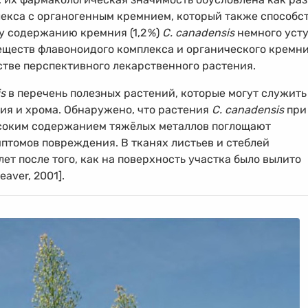
екса с органогенным кремнием, который также способс
у содержанию кремния (1,2
%
)
C. canadensis
немного уст
еществ флавоноидого комплекса и органического кремн
стве перспективного лекарственного растения.
s
в перечень полезных растений, которые могут служить
ия и хрома. Обнаружено, что растения
C. canadensis
при
ысоким содержанием тяжёлых металлов поглощают
птомов повреждения. В тканях листьев и стеблей
лет после того, как на поверхность участка было вылито
aver, 2001].