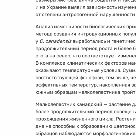
и на Украине выявил зависимость изучен
от степени антропогенной нарушенности 
Анализ изменчивости биологических при
метода создания интродукционных популя
у
C. canadensis
выработались и генетичес
продолжительный период роста и более 
с юга на север, что соответствует изме
В комплексе климатических факторов на
оказывают температурные условия. Сумм
соответствующей фенофазы, тем выше, ч
эффективных температур, накопленная за
южным образцам мелколепестника пройти
Мелколепестник канадский — растение дли
более продолжительный период освещени
прохождения жизненного цикла. Растени
дне не способны к образованию цветоносн
образцов наблюдаются морфологические 