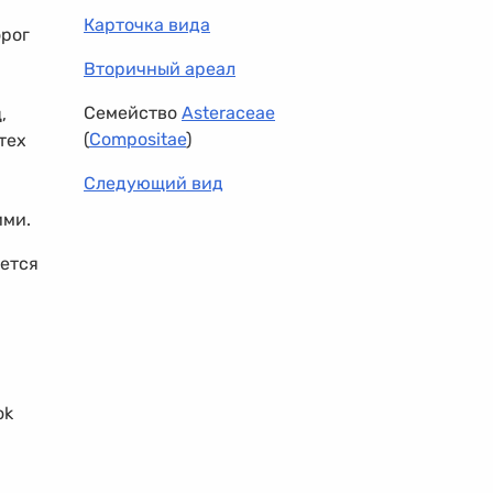
Карточка вида
орог
Вторичный ареал
Семейство
Asteraceae
,
(
Compositae
)
тех
Следующий вид
ими.
ется
ok