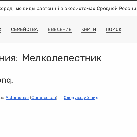
жеродные виды растений в экосистемах Средней России
К
СЕМЕЙСТВА
ВВЕДЕНИЕ
КНИГИ
ПОИСК
ния:
Мелколепестник
onq.
тво
Asteraceae
(
Compositae
)
Следующий вид