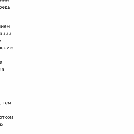
редь
нием
зации
е
влению
s
ия
, тем
ротком
ых