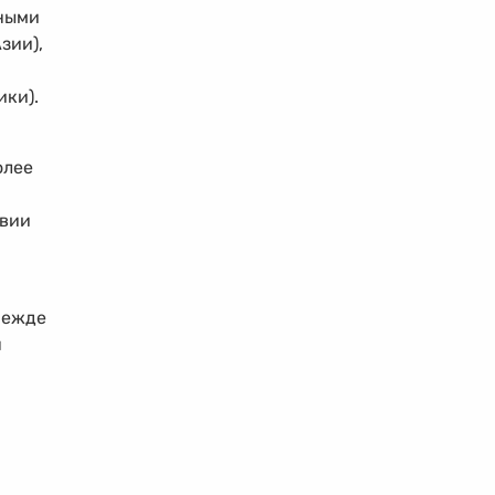
пными
зии),
ики).
олее
твии
режде
н