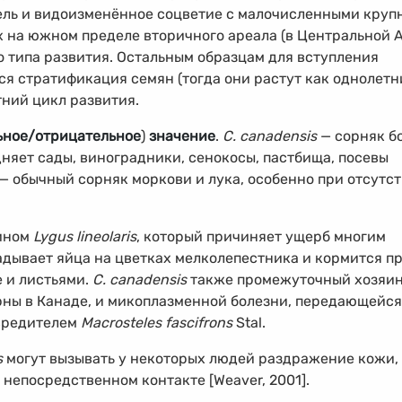
ель и видоизменённое соцветие с малочисленными кру
 на южном пределе вторичного ареала (в Центральной А
о типа развития. Остальным образцам для вступления
я стратификация семян (тогда они растут как однолетн
ний цикл развития.
ьное/отрицательное
)
значение
.
C. canadensis
— сорняк б
дняет сады, виноградники, сенокосы, пастбища, посевы
д — обычный сорняк моркови и лука, особенно при отсутс
яином
Lygus lineolaris
, который причиняет ущерб многим
адывает яйца на цветках мелколепестника и кормится п
е и листьями.
C. canadensis
также промежуточный хозяи
ны в Канаде, и микоплазменной болезни, передающейся
 вредителем
Macrosteles fascifrons
Stal.
s
могут вызывать у некоторых людей раздражение кожи,
непосредственном контакте [Weaver, 2001].