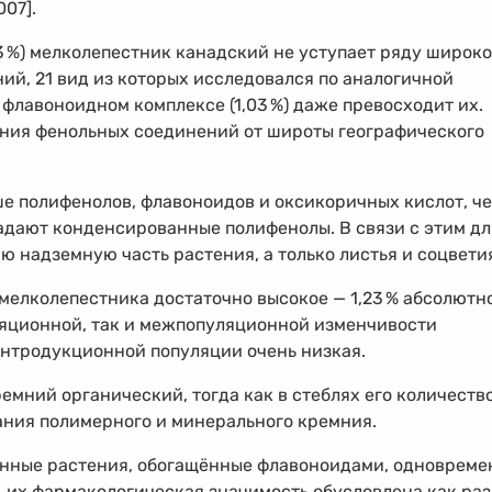
07].
3
%
) мелколепестник канадский не уступает ряду широк
й, 21 вид из которых исследовался по аналогичной
 флавоноидном комплексе (1,03
%
) даже превосходит их.
ния фенольных соединений от широты географического
е полифенолов, флавоноидов и оксикоричных кислот, ч
ладают конденсированные полифенолы. В связи с этим дл
ю надземную часть растения, а только листья и соцвети
мелколепестника достаточно высокое — 1,23
%
абсолютн
ляционной, так и межпопуляционной изменчивости
нтродукционной популяции очень низкая.
емний органический, тогда как в стеблях его количеств
ания полимерного и минерального кремния.
венные растения, обогащённые флавоноидами, одновреме
 их фармакологическая значимость обусловлена как раз