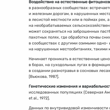
Воздействие на естественные фитоценоз
в разнообразных сообществах: встречаетс
и железным дорогам, в нарушенных места
в лесистой местности или в поймах рек, а
на необрабатываемых сельскохозяйствен
может сохраняться на заброшенных пастб
пахотных полях, где обработка почвы сн
в сообществах с другими озимыми одно-
на нарушенных местообитаниях, такими 
Начинает проникать в естественные цен
в борах, на суходольных лугах в формаци
в создании разнотравья в сосновых лесах
[Вьюкова, 1987].
Генетические изменения и вариабельнос
исследованных популяциях (Северная Амер
et al., 1972].
Данных по внутривидовой изменчивости 