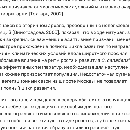
ных признаков от экологических условий и в первую оче
территории [Тохтарь, 2002].
знаков во вторичном ареале, проведённый с использова
ций [Виноградова, 2005], показал, что в ходе натурали
ки закрепились важнейшие адаптивные признаки: мене
быстрое прохождение полного цикла развития по напра
нениям климатических условий вдоль широтного профиля.
ибольшее влияние на ритм роста и развития
C. canadensi
а эффективных температур, необходимая для наступлен
ем южнее произрастает популяция. Недостаточная сумма
 вегетационный сезон на широте Москвы, не позволяет
 полный цикл развития.
нного дня, и чем далее к северу обитает его популяция
я требуется входящим в неё особям для полного
я волгоградского и московского происхождения при ко
ого побега и вегетируют в виде розеток, а у более южн
уклонения: растения образуют сильно рассечённую