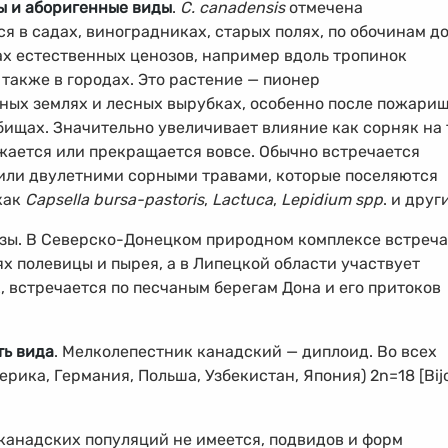
ы и аборигенные виды
.
C. canadensis
отмечена
я в садах, виноградниках, старых полях, по обочинам д
х естественных ценозов, например вдоль тропинок
 также в городах. Это растение — пионер
ных землях и лесных вырубках, особенно после пожарищ
ищах. Значительно увеличивает влияние как сорняк на 
ижается или прекращается вовсе. Обычно встречается
 или двулетними сорными травами, которые поселяются
как
Capsella bursa-pastoris
,
Lactuca
,
Lepidium spp
. и друг
озы. В Северско-Донецком природном комплексе встреча
ях полевицы и пырея, а в Липецкой области участвует
, встречается по песчаным берегам Дона и его притоков
ть вида
. Мелколепестник канадский — диплоид. Во всех
ика, Германия, Польша, Узбекистан, Япония) 2n=18 [Bij
канадских популяций не имеется, подвидов и форм