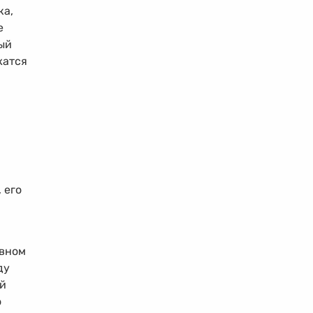
ка,
е
ый
жатся
 его
овном
ду
ой
о