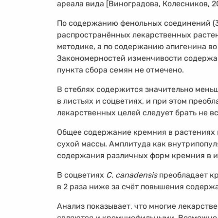
ареала вида [Виноградова, Колесников, 20
По содержанию фенольных соединений (
распространённых лекарственных растени
методике, а по содержанию апигенина во
Закономерностей изменчивости содержа
пункта сбора семян не отмечено.
В стеблях содержится значительно меньш
в листьях и соцветиях, и при этом преоб
лекарственных целей следует брать не вс
Общее содержание кремния в растениях 
сухой массы. Амплитуда как внутрипопу
содержания различных форм кремния в и
В соцветиях
C. canadensis
преобладает кр
в 2 раза ниже за счёт повышения содерж
Анализ показывает, что многие лекарст
являются и кремниефильными. Возможно,