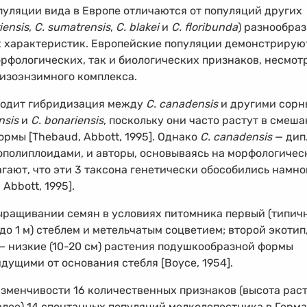
опуляции вида в Европе отличаются от популяций других
iensis
,
C. sumatrensis
,
C. blakei
и
C. floribunda
) разнообра
 характеристик. Европейские популяции демонстрирую
фологических, так и биологических признаков, несмот
изоэнзимного комплекса.
сходит гибридизация между
C. canadensis
и другими сор
nsis
и
C. bonariensis
, поскольку они часто растут в смеш
рмы [Thebaud, Abbott, 1995]. Однако
C. canadensis
— дип
лополиплоидами, и авторы, основываясь на морфологичес
гают, что эти 3 таксона генетически обособились намно
Abbott, 1995].
ыращивании семян в условиях питомника первый (типич
до 1 м) стеблем и метельчатым соцветием; второй экотип
 — низкие
(10-20 см)
растения подушкообразной формы
дущими от основания стебля [Boyсе, 1954].
зменчивости 16 количественных признаков (высота раст
далее) 14 спонтанных популяций мелколепестника в Герм