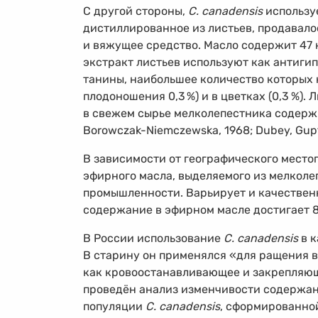
С другой стороны,
C. canadensis
используе
дистиллированное из листьев, продавал
и вяжущее средство. Масло содержит 47 
экстракт листьев используют как антигип
танины, наибольшее количество которых н
плодоношения 0,3
%
) и в цветках (0,3
%
). 
в свежем сырье мелколепестника содерж
Borowczak-Niemczewska, 1968; Dubey, Gupta
В зависимости от географического мест
эфирного масла, выделяемого из мелколе
промышленности. Варьирует и качественн
содержание в эфирном масле достигает 
В России использование
C. canadensis
в к
В старину он применялся «для ращения в
как кровоостанавливающее и закрепляюще
проведён анализ изменчивости содержа
популяции
C. canadensis
, сформированной