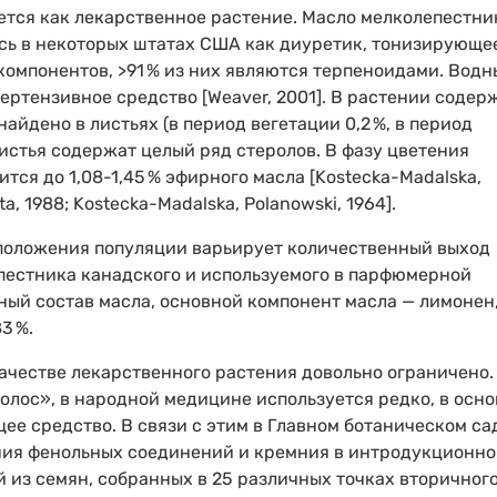
тся как лекарственное растение. Масло мелколепестни
ось в некоторых штатах США как диуретик, тонизирующе
компонентов, >91
%
из них являются терпеноидами. Водн
ертензивное средство [Weaver, 2001]. В растении содер
айдено в листьях (в период вегетации 0,2
%
, в период
Листья содержат целый ряд стеролов. В фазу цветения
ится до
1,08-1,45
%
эфирного масла [Kostecka-Madalska,
, 1988; Kostecka-Madalska, Polanowski, 1964].
оположения популяции варьирует количественный выход
пестника канадского и используемого в парфюмерной
ый состав масла, основной компонент масла — лимонен,
83
%
.
ачестве лекарственного растения довольно ограничено.
олос», в народной медицине используется редко, в осн
е средство. В связи с этим в Главном ботаническом са
ния фенольных соединений и кремния в интродукционн
 из семян, собранных в 25 различных точках вторичног