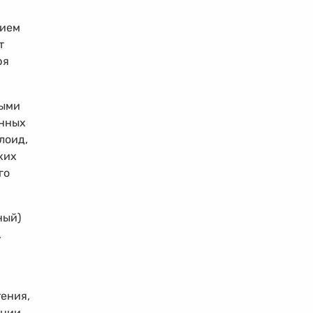
зием
т
ря
ными
анных
лоид,
ких
го
ный)
,
ения,
ании