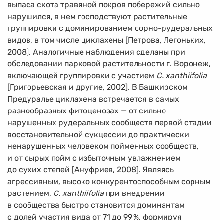
выпаса скота травяной покров побережий сильно
нарушился, в нем господствуют растительные
группировки с доминированием сорно-рудеральных
видов, в том числе циклахены [Петрова, Легоньких,
2008]. Аналогичные наблюдения сделаны при
обследовании парковой растительности г. Воронеж,
включающей группировки с участием
C. xanthiifolia
[Григорьевская и другие, 2002]. В Башкирском
Предуралье циклахена встречается в самых
разнообразных фитоценозах — от сильно
нарушенных рудеральных сообществ первой стадии
восстановительной сукцессии до практически
ненарушенных человеком пойменных сообществ,
и от сырых пойм с избыточным увлажнением
до сухих степей [Ануфриев, 2008]. Являясь
агрессивным, высоко конкурентоспособным сорным
растением,
C. xanthiifolia
при внедрении
в сообщества быстро становится доминантам
с долей участия вида от 71 до 99
%
, формируя