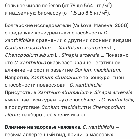
2
большое число побегов (от 79 до 564 шт./м
)
2
и надземную биомассу (от 1,5 до 8,5 кг/м
).
Болгарские исследователи [Valkova, Maneva, 2008]
определяли конкурентную способность
C.
xanthiifolia
в сравнении с другими сорными видами:
Conium maculatum
L.,
Xanthium strumarium
L.,
Chenopodium album
L.,
Sinapis aroensis
L. Показано,
что
C. xanthiifolia
оказывает крайне негативное
влияние на рост и развитие
Conium macidatum
.
Напротив,
Xanthium strumarium
по конкурентной
способности превосходит
C. xanthiifolia
.
Присутствие
Xanthium strumarium
и
Sinapis arvensis
уменьшает конкурентную способность
C. xanthiifolia
,
а присутствие
Conium macidatum
и
Chenopodium
album
, наоборот, её увеличивают.
Влияние на здоровье человека
.
C. xanthiifolia
—
весьма аллергенный вид, причина массовых