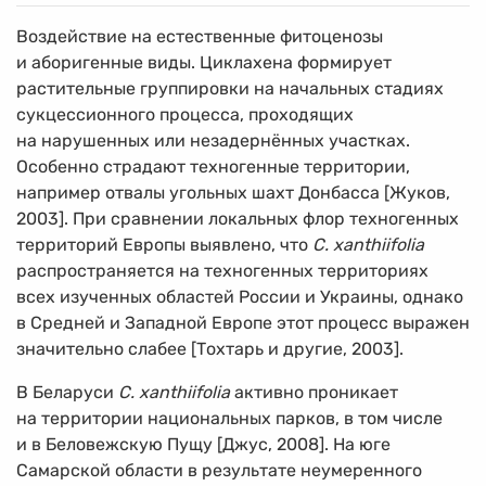
Воздействие на естественные фитоценозы
и аборигенные виды. Циклахена формирует
растительные группировки на начальных стадиях
сукцессионного процесса, проходящих
на нарушенных или незадернённых участках.
Особенно страдают техногенные территории,
например отвалы угольных шахт Донбасса [Жуков,
2003]. При сравнении локальных флор техногенных
территорий Европы выявлено, что
C. xanthiifolia
распространяется на техногенных территориях
всех изученных областей России и Украины, однако
в Средней и Западной Европе этот процесс выражен
значительно слабее [Тохтарь и другие, 2003].
В Беларуси
C. xanthiifolia
активно проникает
на территории национальных парков, в том числе
и в Беловежскую Пущу [Джус, 2008]. На юге
Самарской области в результате неумеренного