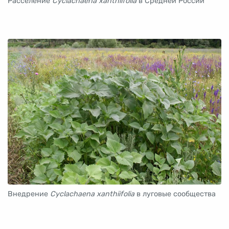
Расселение
Cyclachaena xanthiifolia
в Средней России
Внедрение
Cyclachaena xanthiifolia
в луговые сообщества