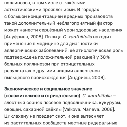
поллинозов, в том числе с тяжёлыми
астматическими проявлениями. В городах
с большой концентрацией вредных производств
такой дополнительный неблагоприятный фактор
может нанести серьёзный урон здоровью населения
[Ануфриев, 2008]. Пыльца
C. xanthiifolia
находит
применение в медицине для диагностики
аллергических заболеваний; её этиологическая роль
подтверждена положительной реакцией у 38
%
больных поллинозом при отрицательных
результатах с другими видами аллергенов
пыльцевого происхождения [Андриеш, 2008].
Экономическое и социальное значение
(
положительное и отрицательное
).
C. xanthiifolia
—
злостный сорняк посевов подсолнечника, кукурузы,
овощей, сахарной свёклы [Valkova, Maneva, 2008].
Циклахену не поедает скот, и она вытесняет
из растительных сообществ местные рудеральные