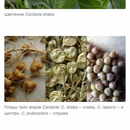
Цветение
Cardaria draba
Плоды трёх видов
Cardaria
:
C. draba
— слева,
C. repens
— в
центре,
C. pubescens
— справа