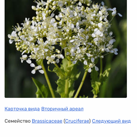
Карточка вида
Вторичный ареал
Семейство
Brassicaceae
(
Cruciferae
)
Следующий вид