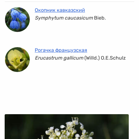
Окопник кавказский
Symphytum caucasicum
Bieb.
Рогачка французская
Erucastrum gallicum
(Willd.) O.E.Schulz