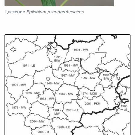
Цветение
Epilobium pseudorubescens