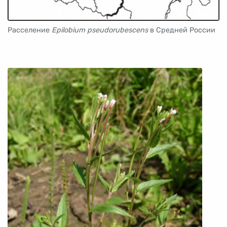
Расселение
Epilobium pseudorubescens
в Средней России