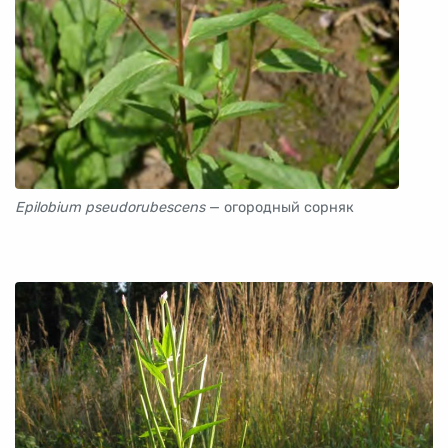
Epilobium pseudorubescens
— огородный сорняк