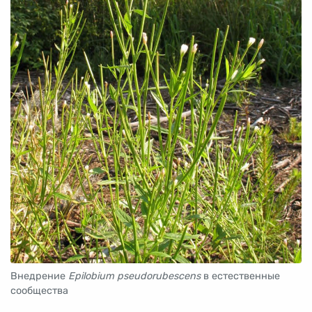
Внедрение
Epilobium pseudorubescens
в естественные
сообщества