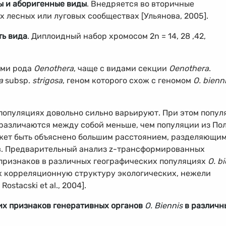
ы и аборигенные виды
. Внедряется во вторичные
х лесных или луговых сообществах [Ульянова, 2005].
ть вида
. Диплоидный набор хромосом 2n = 14, 28 ,42,
ами рода
Oenothera
, чаще с видами секции
Oenothera
.
a
subsp.
strigosa
, геном которого схож с геномом
O. bienn
опуляциях довольно сильно варьируют. При этом попул
 различаются между собой меньше, чем популяции из По
ожет быть объяснено большим расстоянием, разделяющи
в. Предварительный анализ z-трансформированных
признаков в различных географических популяциях
O. b
х корреляционную структуру экологических, нежели
ostacski et al., 2004].
их признаков генеративных органов
O. Biennis
в различн