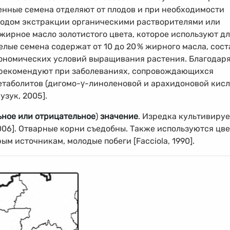
енные семена отделяют от плодов и при необходимости
тодом экстракции органическими растворителями или
жирное масло золотистого цвета, которое используют д
елые семена содержат от 10 до 20
%
жирного масла, сост
рономических условий выращивания растения. Благодар
 рекомендуют при заболеваниях, сопровождающихся
таболитов (дигомо-γ-линоленовой и арахидоновой кисл
узук, 2005].
ное или отрицательное
)
значение
. Изредка культивиру
006]. Отварные корни съедобны. Также используются цв
ым источникам, молодые побеги [Facciola, 1990].