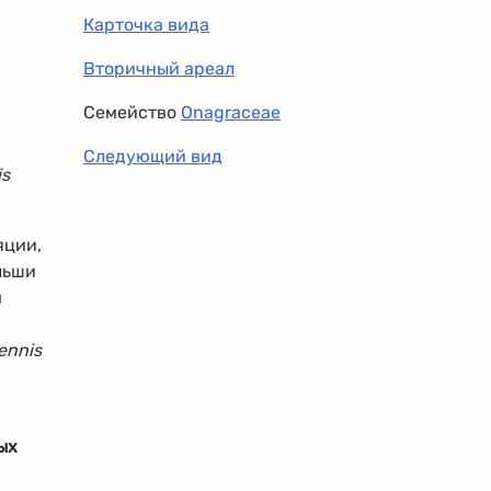
Карточка вида
Вторичный ареал
Семейство
Onagraceae
Следующий вид
is
яции,
льши
м
iennis
ых