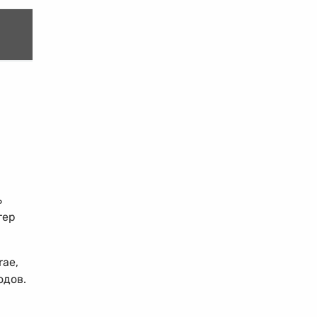
ь
тер
rae,
одов.