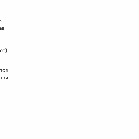
ля
ав
я
от)
ется
етки