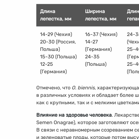
Длина
Ширина
Дли
лепестка, мм
лепестка, мм
гепа
14-29
(Чехия)
16-37
(Чехия)
24-3
20-30
(Россия,
14-27
(Чех
Польша)
(Германия)
25-4
15-30
(Польша)
24-35
(Гер
12-25
(Польша)
25-4
(Германия)
(Пол
Отмечено, что
O. biennis
, характеризующа
в различных условиях и обладает более 
как с крупными, так и с мелкими цветками
Влияние на здоровье человека
. Лекарств
Semen Onagrae), которое заготовляют ос
В связи с неравномерным созреванием се
и зеленоватые плоды, которые потом выс