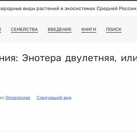
жеродные виды растений в экосистемах Средней России
К
СЕМЕЙСТВА
ВВЕДЕНИЕ
КНИГИ
ПОИСК
ния:
Энотера двулетняя
, ил
тво
Onagraceae
Следующий вид