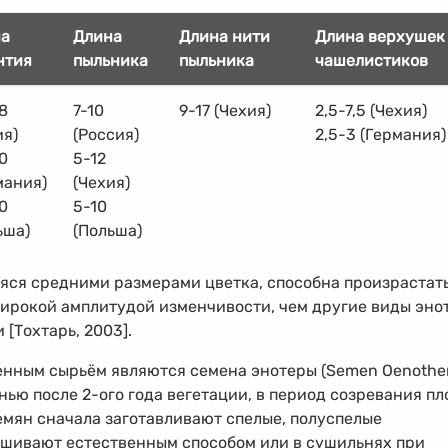
на
Длина
Длина нити
Длина верхушек
нтия
пыльника
пыльника
чашелистиков
8
7-10
9-17
(Чехия)
2,5-7,5
(Чехия)
ия)
(Россия)
2,5-3
(Германия)
0
5-12
мания)
(Чехия)
0
5-10
ьша)
(Польша)
яся средними размерами цветка, способна произрастат
широкой амплитудой изменчивости, чем другие виды эно
 [Тохтарь, 2003].
енным сырьём являются семена энотеры (Semen Oenothe
енью после
2-ого
года вегетации, в период созревания пл
мян сначала заготавливают спелые, полуспелые
ушивают естественным способом или в сушильнях при