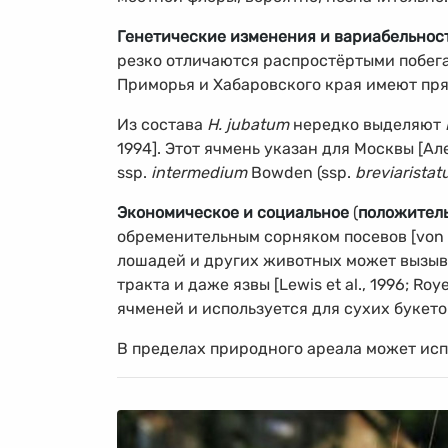
Генетические изменения и вариабельнос
резко отличаются распростёртыми побег
Приморья и Хабаровского края имеют прям
Из состава
Н. jubatum
нередко выделяют
1994]. Этот ячмень указан для Москвы [Ал
ssp.
intermedium
Bowden (ssp.
breviarista
Экономическое и социальное
(
положитель
обременительным сорняком посевов [von Bo
лошадей и других животных может вызыв
тракта и даже язвы [Lewis et al., 1996; Roye
ячменей и используется для сухих букетов 
В пределах природного ареала может испо