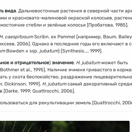
ть вида
. Дальневосточные растения в северной части ар
ами и красновато-малиновой окраской колосьев, растен
остоячие стебли и зелёные колосья [Пробатова, 1985].
Н. caespitosum
Scribn. ex Pammel [например, Baum, Bailey
ексеев, 2006]. Однако в последние годы его включают в 
tum
Bowden x ssp.
jubatum
) [Synthesis..., 1999].
ное и отрицательное
)
значение
.
H. jubatum
может быть
thmer et al., 1995]. Наличие ячменя гривастого в корма
ать у скота беспокойство, раздражение пищеварительно
r, Dickinson, 1999].
H. jubatum
самый декоративный сред
[Darke, 1999; Quattrocchi, 2006].
льзоваться для рекультивации земель [Quattrocchi, 2006