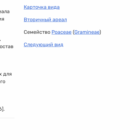
Карточка вида
еала
ия
Вторичный ареал
Семейство
Poaceae
(
Gramineae
)
,
Следующий вид
состав
х для
го
и
].