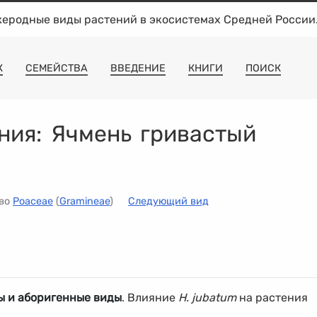
жеродные виды растений в экосистемах Средней России
К
СЕМЕЙСТВА
ВВЕДЕНИЕ
КНИГИ
ПОИСК
ния:
Ячмень гривастый
тво
Poaceae
(
Gramineae
)
Следующий вид
ы и аборигенные виды
. Влияние
H. jubatum
на растения