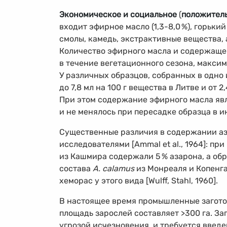
Экономическое и социальное
(
положител
входит эфирное масло
(1,3-8,0
%
),
горький
смолы, камедь, экстрактивные вещества, 
Количество эфирного масла и содержащег
в течение вегетационного сезона, максим
У различных образцов, собранных в одно 
до 7,8 мл на 100 г вещества в Литве и от 2,
При этом содержание эфирного масла явл
и не менялось при пересадке образца в и
Существенные различия в содержании аз
исследователями [Ammal et al., 1964]: п
из Кашмира содержали 5
%
азарона, а об
состава
A. calamus
из Монреаля и Копенгаг
хеморас у этого вида [Wulff, Stahl, 1960].
В настоящее время промышленные заготов
площадь зарослей составляет >300 га. За
угрозой исчезновения, и требуется введ