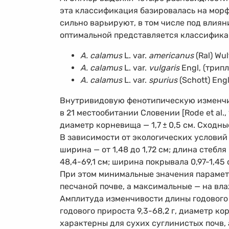
эта классификация базировалась на морф
сильно варьируют, в том числе под влиян
оптимальной представляется классификаци
A. calamus
L. var.
americanus
(Ral) Wu
A. calamus
L. var.
vulgaris
Engl, (трип
A. calamus
L. var.
spurius
(Schott) Eng
Внутривидовую фенотипическую изменчи
в 21 местообитании Словении [Rode et al.
диаметр корневища — 1,7
±
0,5 см. Сходны
В зависимости от экологических условий 
ширина — от 1,48 до 1,72 см; длина стебля
48,4-69,1 см;
ширина покрывала
0,97-1,45 
При этом минимальные значения парамет
песчаной почве, а максимальные — на вл
Амплитуда изменчивости длины годового
годового прироста
9,3-68,2 г,
диаметр ко
характерны для сухих суглинистых почв,