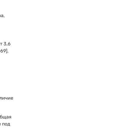
а,
т 3,6
69].
аличие
общая
е под