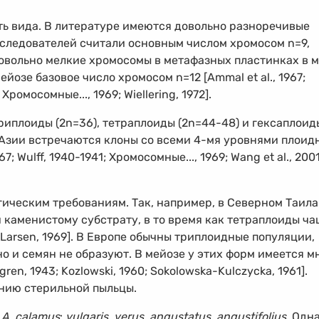
ь вида. В литературе имеются довольно разноречивые
сследователей считали основным числом хромосом n=9,
довольно мелкие хромосомы в метафазных пластинках в 
йозе базовое число хромосом n=12 [Ammal et al., 1967;
 Хромосомные..., 1969; Wiellering, 1972].
риплоиды (2n=36), тетраплоиды (2n=44-48) и гексаплоид
 Азии встречаются клоны со всеми
4-мя
уровнями плоид
67; Wulff,
1940-1941;
Хромосомные..., 1969; Wang et al., 2001;
гическим требованиям. Так, например, в Северном Таил
 каменистому субстрату, в то время как тетраплоиды ча
[Larsen, 1969]. В Европе обычны триплоидные популяции,
о и семян не образуют. В мейозе у этих форм имеется м
ren, 1943; Kozlowski, 1960; Sokolowska-Kulczycka, 1961].
анию стерильной пыльцы.
и
A. calamus
:
vulgaris
,
verus
,
angustatus
,
angustifolius
. Одн