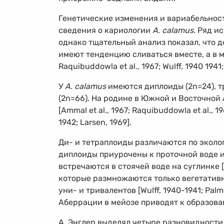
Генетические изменения и вариабельност
сведения о кариологии
A. calamus
. Ряд и
однако тщательный анализ показал, что 
имеют тенденцию сливаться вместе, а в ме
Raquibuddowla et al., 1967; Wulff, 1940 1941;
У
A. calamus
имеются диплоиды (2n=24), т
(2n=66). На родине в Южной и Восточной
[Ammal et al., 1967; Raquibuddowla et al., 19
1942; Larsen, 1969].
Ди- и тетраплоиды различаются по эколо
диплоиды приурочены к проточной воде и
встречаются в стоячей воде на суглинке 
которые размножаются только вегетативн
уни- и тривалентов [Wulff,
1940-1941;
Palmg
Аберрации в мейозе приводят к образов
А. Энглер выделял четыре разновидност