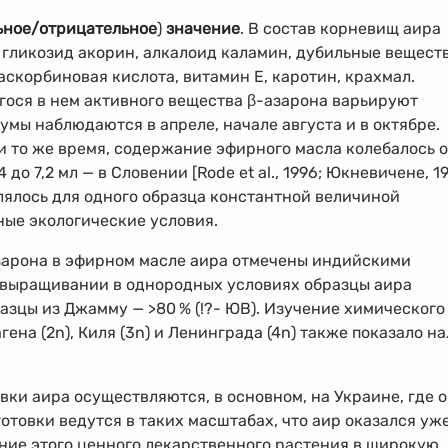
ьное/отрицательное
)
значение
. В состав корневищ аира
 гликозид акорин, алкалоид каламин, дубильные веществ
аскорбиновая кислота, витамин Е, каротин, крахмал.
ося в нем активного вещества β-азарона варьируют
умы наблюдаются в апреле, начале августа и в октябре.
и то же время, содержание эфирного масла колебалось о
4 до 7,2 мл — в Словении [Rode et al., 1996; Юкневичене, 19
ялось для одного образца константной величиной
ные экологические условия.
арона в эфирном масле аира отмечены индийскими
ри выращивании в однородных условиях образцы аира
разцы из Джамму — >80
%
(!?- ЮВ). Изучение химического
ена (2n), Киля (3n) и Ленинграда (4n) также показало н
ки аира осуществляются, в основном, на Украине, где 
готовки ведутся в таких масштабах, что аир оказался уж
ение этого ценного лекарственного растения в широкую