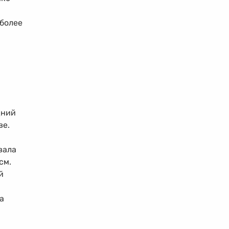
иболее
дний
ве.
вала
 см.
й
а