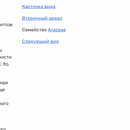
Карточка вида
Вторичный ареал
митозе
Семейство
Araceae
Следующий вид
ы
ности
 Ito,
анде
ще
ного
ако