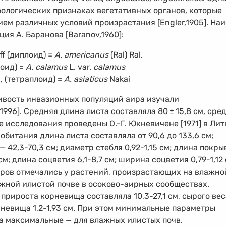
ологических признаках вегетативных органов, которые
ием различных условий произрастания [Engler,1905]. На
я А. Баранова [Baranov,1960]:
lff (диплоид) =
A. americanus
(Ral) Ral.
лоид) =
A. calamus
L. var.
calamus
l, (тетраплоид) =
A. asiaticus
Nakai
вость инвазионных популяций аира изучали
, 1996]. Средняя длина листа составляла 80
±
15,8 см, сре
е исследования проведены О.-Г. Юкневичене [1971] в Лит
обитания длина листа составляла от 90,6 до 133,6 см;
 —
42,3-70,3 см;
диаметр стебля
0,92-1,15 см;
длина покры
см;
длина соцветия
6,1-8,7 см;
ширина соцветия
0,79-1,12
ров отмечались у растений, произрастающих на влажно
ажной илистой почве в осоково-аирных сообществах.
 прироста корневища составляла
10,3-27,1 см,
сырого вес
рневища
1,2-1,93 см.
При этом минимальные параметры
 а максимальные — для влажных илистых почв.