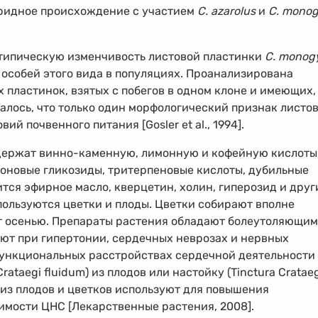
бридное происхождение с участием
C. azarolus
и
C. mono
типическую изменчивость листовой пластинки
C. monog
особей этого вида в популяциях. Проанализирована
 пластинок, взятых с побегов в одном клоне и имеющих,
залось, что только один морфологический признак листо
ий почвенного питания [Gosler et al., 1994].
одержат винно-каменную, лимонную и кофейную кислоты
воновые гликозиды, тритерпеновые кислоты, дубильные
тся эфирное масло, кверцетин, холин, гиперозид и друг
ользуются цветки и плоды. Цветки собирают вполне
т осенью. Препараты растения обладают болеутоляющим
ют при гипертонии, сердечных неврозах и нервных
функциональных расстройствах сердечной деятельности
ataegi fluidum) из плодов или настойку (Tinctura Crataeg
 из плодов и цветков используют для повышения
имости ЦНС [Лекарственные растения, 2008].