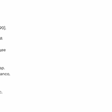
90].
од
щее
sp.
anco,
c,