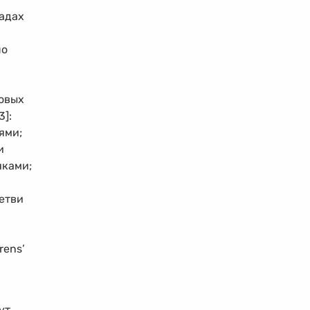
садах
шо
довых
3]:
ями;
и
чками;
ветви
rens’
ут