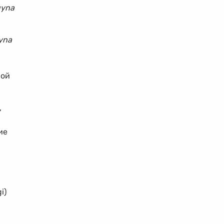
gyna
yna
вой
,
ие
i)