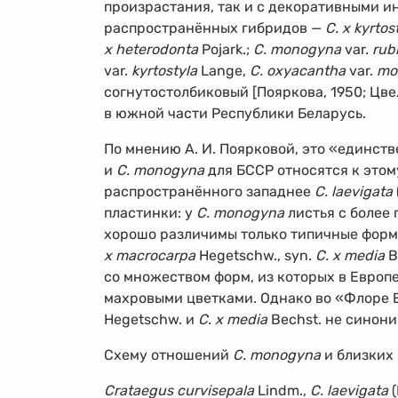
произрастания, так и с декоративными 
распространённых гибридов —
C. х kyrtos
х heterodonta
Pojark.;
C. monogyna
var.
rub
var.
kyrtostyla
Lange,
C. oxyacantha
var.
mo
согнутостолбиковый [Пояркова, 1950; Цве
в южной части Республики Беларусь.
По мнению А. И. Поярковой, это «единст
и
C. monogyna
для БССР относятся к этому 
распространённого западнее
C. laevigata
пластинки: у
C. monogyna
листья с более 
хорошо различимы только типичные формы
х macrocarpa
Hegetschw., syn.
C. х media
B
со множеством форм, из которых в Европе 
махровыми цветками. Однако во «Флоре Евр
Hegetschw. и
C. х media
Bechst. не синоним
Схему отношений
C. monogyna
и близких
Crataegus curvisepala
Lindm.,
C. laevigata
(