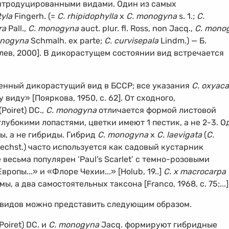
интродуцированными видами. Один из самых
tyla
Fingerh. (=
C. rhipidophylla
х
C. monogyna
s. 1.;
C.
ra
Pall.,
C. monogyna
auct. plur. fl. Ross, non Jacq.,
C. mono
nogyna
Schmalh. ex parte;
C. curvisepala
Lindm.) — Б.
лев, 2000]. В дикорастущем состоянии вид встречается
венный дикорастущий вид в БССР; все указания
C. oxyac
виду» [Пояркова, 1950, с. 62]. От сходного,
(Poiret) DC.,
C. monogyna
отличается формой листовой
глубокими лопастями, цветки имеют 1 пестик, а не
2-3.
Од
, а не гибриды. Гибрид
C. monogyna
х
C. laevigata
(
C.
echst.) часто используется как садовый кустарник
весьма популярен ’Paul’s Scarlet’ с темно-розовыми
опы...» и «Флоре Чехии...» [Holub, 19..]
C. х macrocarpa
ы, а два самостоятельных таксона [Franco, 1968, с. 75;...]
 видов можно представить следующим образом.
Poiret) DC. и
C. monogyna
Jacq. формируют гибридные