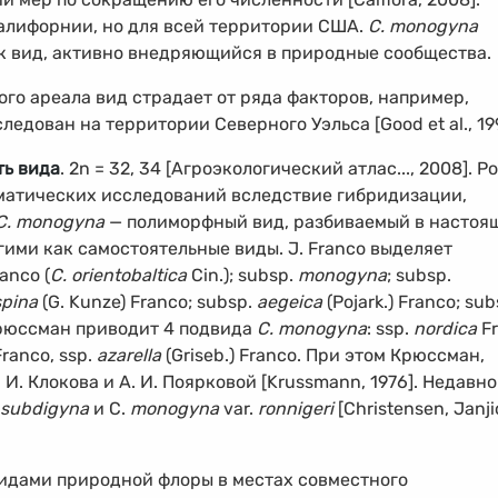
Калифорнии, но для всей территории США.
C. monogyna
ак вид, активно внедряющийся в природные сообщества.
ого ареала вид страдает от ряда факторов, например,
ледован на территории Северного Уэльса [Good et al., 19
ть вида
. 2n = 32, 34 [Агроэкологический атлас..., 2008]. Р
матических исследований вследствие гибридизации,
C. monogyna
— полиморфный вид, разбиваемый в настоя
ими как самостоятельные виды. J. Franco выделяет
anco (
C. orientobaltica
Cin.); subsp.
monogyna
; subsp.
spina
(G. Kunze) Franco; subsp.
aegeica
(Pojark.) Franco; sub
. Крюссман приводит 4 подвида
C. monogyna
: ssp.
nordica
Fr
Franco, ssp.
azarella
(Griseb.) Franco. При этом Крюссман,
 И. Клокова и А. И. Поярковой [Krussmann, 1976]. Недавно
subdigyna
и C.
monogyna
var.
ronnigeri
[Christensen, Janji
видами природной флоры в местах совместного