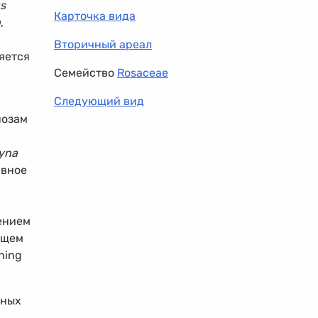
s
Карточка вида
a
,
,
Вторичный ареал
ляется
Семейство
Rosaceae
Следующий вид
нозам
yna
ивное
рением
ищем
ning
сных