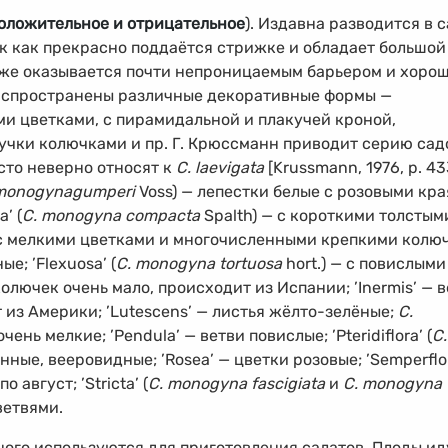
оложительное и отрицательное
). Издавна разводится в 
ак как прекрасно поддаётся стрижке и обладает большой
 же оказывается почти непроницаемым барьером и хоро
аспространены различные декоративные формы —
и цветками, с пирамидальной и плакучей кроной,
учки колючками и пр. Г. Крюссманн приводит серию са
асто неверно относят к
C. laevigata
[Krussmann, 1976, p. 43
monogynagumperi
Voss) — лепестки белые с розовыми кра
’ (
C. monogyna
compacta
Spalth) — с короткими толстым
) — с мелкими цветками и многочисленными крепкими колю
ые; ’Flexuosa’ (
C. monogyna tortuosa
hort.) — с повислыми
колючек очень мало, происходит из Испании; ’Inermis’ — 
 из Америки; ’Lutescens’ — листья жёлто-зелёные;
C.
чень мелкие; ’Pendula’ — ветви повислые; ’Pteridiflora’ (
C.
ённые, вееровидные; ’Rosea’ — цветки розовые; ’Semperflo
о август; ’Stricta’ (
C. monogyna fascigiata
и
C. monogyna
ветвями.
ого используются для приготовления салатов. Плоды ид