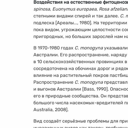
Воздействия на естественные фитоценоз
spinosa
,
Euonymus europaea
,
Rosa afzelian
степными видами спирей и так далее.
C. 
подлеска [Ареалы..., 1980]. На территор
пока видом, угрожающим целостности соо
пригородных, но больших зарослей нам н
В
1970-1980
годах
C. monogyna
указывали
Австралии. Его распространение, наряду
в 10 сельскохозяйственных провинциях в
сосредоточена на обочинах дорог и рядо
влияние на растительный покров пастбищ
Распространение
C. monogyna
представля
и выгонов Австралии [Bass, 1990]. Опасн
его в природные сообщества. Он представ
большого числа насекомых-вредителей пл
Australia, 2008].
Вид создаёт серьёзные проблемы для при
инвазионных видов как таксон, требующий