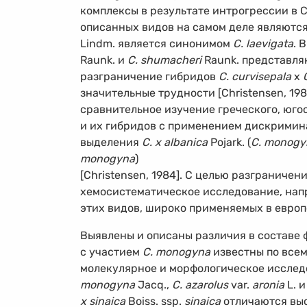
комплексы в результате интрогрессии в С
описанных видов на самом деле являются
Lindm. является синонимом
C. laevigata
. 
Raunk. и
C. shumacheri
Raunk. представля
разграничение гибридов
C. curvisepala
х
значительные трудности [Christensen, 19
сравнительное изучение греческого, юго
и их гибридов с применением дискримина
выделения
C. х albanica
Pojark. (
C. monogy
monogyna
)
[Christensen, 1984]. С целью разграничен
хемосистематическое исследование, нап
этих видов, широко применяемых в евро
Выявлены и описаны различия в составе фл
с участием
C. monogyna
известны по всем
молекулярное и морфологическое исслед
monogyna
Jacq.,
C. azarolus
var.
aronia
L. 
х sinaica
Boiss. ssp.
sinaica
отличаются выс