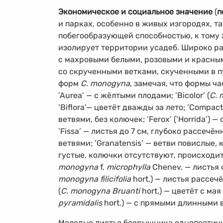
Экономическое и социальное значение
(
п
и парках, особенно в живых изгородях, т
побегообразующей способностью, к тому
изолирует территории усадеб. Широко р
с махровыми белыми, розовыми и красным
со скрученными ветками, скученными в п
форм
C. monogyna
, замечая, что формы ч
’Aurea’ — с жёлтыми плодами; ’Bicolor’ (
C. 
’Biflora’— цветёт дважды за лето; ’Compacta
ветвями, без колючек; ’Ferox’ (’Horrida’
’Fissa’ — листья до 7 см, глубоко рассечённ
ветвями; ’Granatensis’ — ветви повислые, 
густые, колючки отсутствуют, происходит
monogyna
f.
microphylla
Chenev. — листья о
monogyna filicifolia
hort.) — листья рассеч
(
C. monogyna Bruanti
hort.) — цветёт с мая п
ругamidalis
hort.) — с прямыми длинными 
Молодые листья боярышника однопестичн