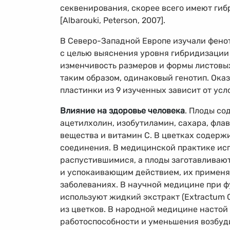
секвенирования, скорее всего имеют ги
[Albarouki, Peterson, 2007].
В Северо-Западной Европе изучали фено
с целью выяснения уровня гибридизации 
изменчивость размеров и формы листовых
таким образом, одинаковый генотип. Ока
пластинки из 9 изученных зависит от услов
Влияние на здоровье человека
. Плоды с
ацетилхолин, изобутиламин, сахара, фла
вещества и витамин C. В цветках содержи
соединения. В медицинской практике исп
распустившимися, а плоды заготавливаю
и успокаивающим действием, их применя
заболеваниях. В научной медицине при 
используют жидкий экстракт (Extractum Cr
из цветков. В народной медицине настой
работоспособности и уменьшения возбуд