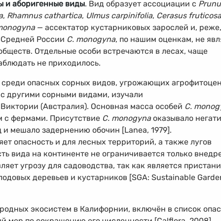
ы и аборигенные виды
. Вид образует ассоциации с
Prunu
a
,
Rhamnus cathartica
,
Ulmus carpinifolia
,
Cerasus fruticos
monogyna
— ассектатор кустарниковых зарослей и, реже
ии Средней России
C. monogyna
, по нашим оценкам, не яв
бществ. Отдельные особи встречаются в лесах, чаще
аблюдать не приходилось.
 среди опасных сорных видов, угрожающих агрофитоце
 с другими сорными видами, изучали
 Виктории (Австралия). Основная масса особей
C. monog
м с фермами. Присутствие
C. monogyna
оказывало негат
 и мешало задернению обочин [Lanea, 1979].
ет опасность и для лесных территорий, а также лугов
ость вида на континенте не ограничивается только внед
ляет угрозу для садоводства, так как является пристан
одовых деревьев и кустарников [SGA: Sustainable Garde
родных экосистем в Калифорнии, включён в список опа
 мер по сокращению его численности [Calflora, 2008].