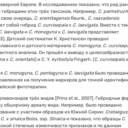
еверной Европе. В исследованиях показано, что ряд ра
 гибридами этих трёх таксонов. Например,
C. palmstruch
В свою очередь,
C. eremitagensis
Raunk.,
C. raavadensis
ют собой гибрид
C. curvisepala
х
С. laevigata
. Вместе с те
C. laevigata
и
C. monogyna
х
C. laevigata
представляет
83]. Датский систематик К. Христенсен проводил
славского и датского материала
C. monogyna
,
C. curvisep
нтного анализа. Он пришёл к выводу о целесообразнос
na
х
C. orientalis
) и C. Y.
kyrtostyla
Fingerh. (
C. curvisepala
ия
C. monogyna
,
C. pentagyna
и
C. laevigata
было проведе
равленное на получение маркеров для точной идентифи
пейской фитотерапии.
авоноидов трёх видов [Prinz et al., 2007]. Гибридные ф
у обширному ареалу вида. Например, было проведено
ование с участием образцов из Южной Сирии:
Crataegus
и
C. x sinaica
Boiss. ssp.
Sinaica
и показано, что образцы
C.
окой степенью изменчивости признаков и по данным