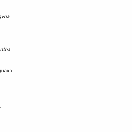
gyna
antha
нако
.