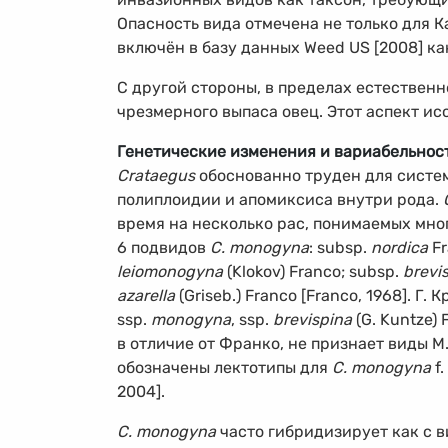
Опасность вида отмечена не только для 
включён в базу данных Weed US [2008] к
С другой стороны, в пределах естественн
чрезмерного выпаса овец. Этот аспект исс
Генетические изменения и вариабельнос
Crataegus
обоснованно труден для систе
полиплоидии и апомиксиса внутри рода.
время на несколько рас, понимаемых мног
6 подвидов
C. monogyna
: subsp.
nordica
Fr
leiomonogyna
(Klokov) Franco; subsp.
brevi
azarella
(Griseb.) Franco [Franco, 1968]. Г
ssp.
monogyna
, ssp.
brevispina
(G. Kuntze) 
в отличие от Франко, не признает виды М.
обозначены лектотипы для
C. monogyna
f.
2004].
C. monogyna
часто гибридизирует как с 