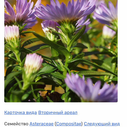
Карточка вида
Вторичный ареал
Семейство
Asteraceae
(
Compositae
)
Следующий вид