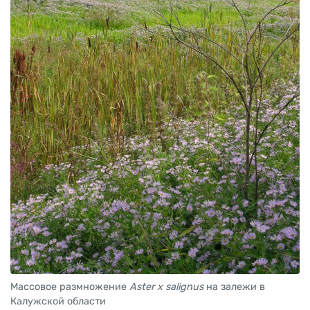
Массовое размножение
Aster x salignus
на залежи в
Калужской области