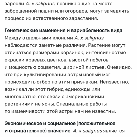
заросли
А. х salignus
, возникающие на месте
заброшенной пашни или огородов, могут замедлять
процесс их естественного зарастания.
Генетические изменения и вариабельность вида
.
Между отдельными клонами
А. х salignus
наблюдаются заметные различия. Растение могут
отличаться размерами корзинок, интенсивностью
окраски краевых цветков, высотой побегов
и мощностью соцветия, шириной листьев. Очевидно,
что при культивировании астры ивовый мог
происходить отбор по этим признакам. Неизвестно,
возникал ли этот гибрид единожды или
многократно, его связи с американскими
растениями не ясны. Специальные работы
по изменчивости этой астры нам не известны.
Экономическое и социальное
(
положительное
и отрицательное
)
значение
.
А. х salignus
является