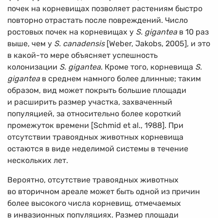
почек на корневищах позволяет растениям быстро
повторно отрастать после повреждений. Число
ростовых почек на корневищах у
S. gigantea
в 10 раз
выше, чем у
S. canadensis
[Weber, Jakobs, 2005], и это
в какой-то мере объясняет успешность
колонизации
S. gigantea
. Кроме того, корневища
S.
gigantea
в среднем намного более длинные; таким
образом, вид может покрыть большие площади
и расширить размер участка, захваченный
популяцией, за относительно более короткий
промежуток времени [Schmid et al., 1988]. При
отсутствии травоядных животных корневища
остаются в виде неделимой системы в течение
нескольких лет.
Вероятно, отсутствие травоядных животных
во вторичном ареале может быть одной из причин
более высокого числа корневищ, отмечаемых
в инвазионных популяциях. Размер площади