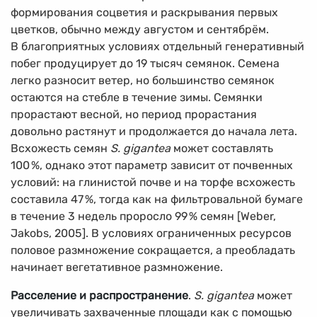
формирования соцветия и раскрывания первых
цветков, обычно между августом и сентябрём.
В благоприятных условиях отдельный генеративный
побег продуцирует до 19 тысяч семянок. Семена
легко разносит ветер, но большинство семянок
остаются на стебле в течение зимы. Семянки
прорастают весной, но период прорастания
довольно растянут и продолжается до начала лета.
Всхожесть семян
S. gigantea
может составлять
100
%
, однако этот параметр зависит от почвенных
условий: на глинистой почве и на торфе всхожесть
составила 47
%
, тогда как на фильтровальной бумаге
в течение 3 недель проросло 99
%
семян [Weber,
Jakobs, 2005]. В условиях ограниченных ресурсов
половое размножение сокращается, а преобладать
начинает вегетативное размножение.
Расселение и распространение
.
S. gigantea
может
увеличивать захваченные площади как с помощью