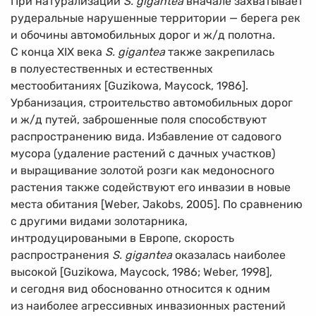
При натурализации
S. gigantea
вначале захватывает
рудеральные нарушенные территории — берега рек
и обочины автомобильных дорог и ж/д полотна.
С конца XIX века
S. gigantea
также закрепилась
в полуестественных и естественных
местообитаниях [Guzikowa, Maycock, 1986].
Урбанизация, строительство автомобильных дорог
и ж/д путей, заброшенные поля способствуют
распространению вида. Избавление от садового
мусора (удаление растений с дачных участков)
и выращивание золотой розги как медоносного
растения также содействуют его инвазии в новые
места обитания [Weber, Jakobs, 2005]. По сравнению
с другими видами золотарника,
интродуцироваными в Европе, скорость
распространения
S. gigantea
оказалась наиболее
высокой [Guzikowa, Maycock, 1986; Weber, 1998],
и сегодня вид обоснованно относится к одним
из наиболее агрессивных инвазионных растений