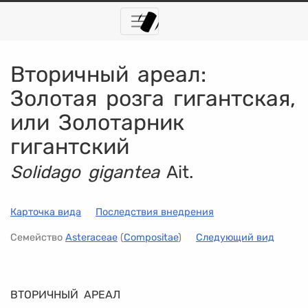
Вторичный ареал:
Золотая розга гигантская
,
или
Золотарник
гигантский
Solidago gigantea
Ait.
Карточка вида
Последствия внедрения
Семейство
Asteraceae
(
Compositae
)
Следующий вид
ВТОРИЧНЫЙ АРЕАЛ