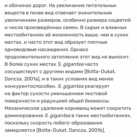
и обочинах дорог. На увеличение питательных
веществ в почве вид отвечает значительным
увеличением размеров, особенно размера соцветий
и числа произведённых семян. В сырых и влажных
местообитаниях её жизненность выше, чем в сухих
местах, и часто этот вид образует плотные
одновидовые насаждения. Однако
продолжительного затопления этот вид не выносит.
В более сухих местах
S. gigantea
часто
сосуществует с другими видами [Botta-Dukat,
Dancza, 2001а], и в таких условиях вид менее
конкурентоспособен.
S. gigantea
реагирует
на фактор сухости уменьшением листовой
поверхности и редукцией общей биомассы.
Механическое удаление корневищ может сократить
доминирование
S. gigantea
в таких местообитаниях,
поскольку скорость побего-образования
замедляется [Botta-Dukat, Dancza, 2001b],