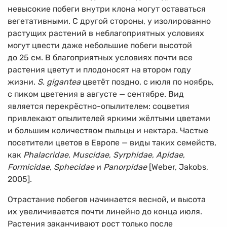
невысокие побеги внутри клона могут оставаться
вегетативными. С другой стороны, у изолированно
растущих растений в неблагоприятных условиях
могут цвести даже небольшие побеги высотой
до 25 см. В благоприятных условиях почти все
растения цветут и плодоносят на втором году
жизни.
S. gigantea
цветёт поздно, с июля по ноябрь,
с пиком цветения в августе — сентябре. Вид
является перекрёстно-опылителем: соцветия
привлекают опылителей яркими жёлтыми цветами
и большим количеством пыльцы и нектара. Частые
посетители цветов в Европе — виды таких семейств,
как
Phalacridae
,
Muscidae
,
Syrphidae
,
Apidae
,
Formicidae
,
Sphecidae
и
Panorpidae
[Weber, Jakobs,
2005].
Отрастание побегов начинается весной, и высота
их увеличивается почти линейно до конца июля.
Растения заканчивают рост только после