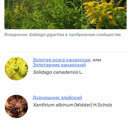
Внедрение
Solidago gigantea
в прибрежные сообщества
Золотая розга канадская
, или
Золотарник канадский
Solidago сanadensis
L.
Дурнишник эльбский
Xanthium albinum
(Widder) H.Scholz