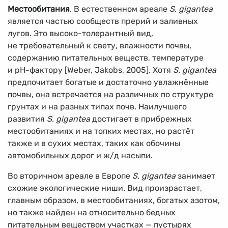
Местообитания
. В естественном ареале
S. gigantea
является частью сообществ прерий и заливных
лугов. Это высоко-толерантный вид,
не требовательный к свету, влажности почвы,
содержанию питательных веществ, температуре
и рН-фактору [Weber, Jakobs, 2005]. Хотя
S. gigantea
предпочитает богатые и достаточно увлажнённые
почвы, она встречается на различных по структуре
грунтах и на разных типах почв. Наилучшего
развития
S. gigantea
достигает в прибрежных
местообитаниях и на топких местах, но растёт
также и в сухих местах, таких как обочины
автомобильных дорог и ж/д насыпи.
Во вторичном ареале в Европе
S. gigantea
занимает
схожие экологические ниши. Вид произрастает,
главным образом, в местообитаниях, богатых азотом,
но также найден на относительно бедных
питательным веществом участках — пустырях