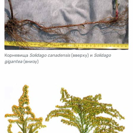
Корневища
Solidago сanadensis
(вверху) и
Solidago
gigantea
(внизу)