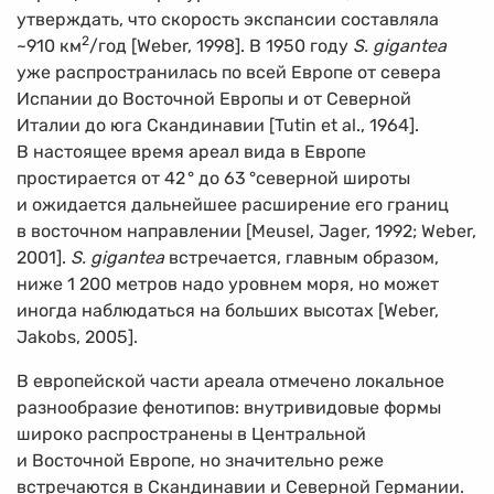
утверждать, что скорость экспансии составляла
2
~910 км
/год [Weber, 1998]. В 1950 году
S. gigantea
уже распространилась по всей Европе от севера
Испании до Восточной Европы и от Северной
Италии до юга Скандинавии [Tutin et al., 1964].
В настоящее время ареал вида в Европе
простирается от 42
°
до 63
°
северной широты
и ожидается дальнейшее расширение его границ
в восточном направлении [Meusel, Jager, 1992; Weber,
2001].
S. gigantea
встречается, главным образом,
ниже 1 200 метров надо уровнем моря, но может
иногда наблюдаться на больших высотах [Weber,
Jakobs, 2005].
В европейской части ареала отмечено локальное
разнообразие фенотипов: внутривидовые формы
широко распространены в Центральной
и Восточной Европе, но значительно реже
встречаются в Скандинавии и Северной Германии.