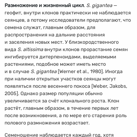
Размножение и жизненный цикл
.
S. gigantea
—
геофит, внутри клонов практически не наблюдается
сеянцев, а потому исследователи предполагают, что
семена служат, главным образом, для
распространения на дальние расстояния
и заселения новых мест. У близкородственного
вида
S. altissima
внутри клонов прорастание семян
ингибируется дитерпеноидами, выделяемыми
растениями, подобное может иметь место
и в случае
S. gigantea
[Werner et al., 1980]. Иногда
при наличии открытых участков сеянцы могут
появляться после весеннего покоса [Weber, Jakobs,
2005]. Однако размер популяции обычно
увеличивается за счёт клонального роста. Клон
растёт, главным образом, в течение первых лет
после возникновения, а по мере его старения роль
полового размножения возрастает.
Семеношение наблюдается каждый год, хотя