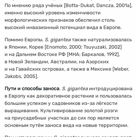
По мнению ряда учёных [Botta-Dukat, Dancza, 2001а],
именно высокий уровень изменчивости
морфологических признаков обеспечил столь
высокий инвазионный потенциал вида в Европе.
Помимо Европы,
S. gigantea
также натурализовалась
в Японии, Корее [Enomoto, 2000; Tsuyuzaki, 2002]
и на Дальнем Востоке РФ [МНА; Баркалов, 1992],
в Новой Зеландии, Австралии, на Азорских
и на Гавайских островах, а также в Мексике [Weber,
Jakobs, 2005].
Пути и способы заноса
.
S. gigantea
интродуцирована
в Европу как декоративное растение и пользовалась
большим успехом у садовников из-за лёгкости
выращивания. Культивирование золотой розги
на приусадебных участках до сих пор является
основным путём заноса вида на новые территории.