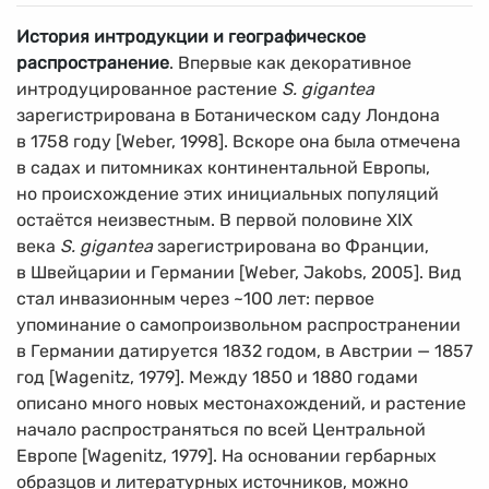
История интродукции и географическое
распространение
. Впервые как декоративное
интродуцированное растение
S. gigantea
зарегистрирована в Ботаническом саду Лондона
в 1758 году [Weber, 1998]. Вскоре она была отмечена
в садах и питомниках континентальной Европы,
но происхождение этих инициальных популяций
остаётся неизвестным. В первой половине XIX
века
S. gigantea
зарегистрирована во Франции,
в Швейцарии и Германии [Weber, Jakobs, 2005]. Вид
стал инвазионным через ~100 лет: первое
упоминание о самопроизвольном распространении
в Германии датируется 1832 годом, в Австрии — 1857
год [Wagenitz, 1979]. Между 1850 и 1880 годами
описано много новых местонахождений, и растение
начало распространяться по всей Центральной
Европе [Wagenitz, 1979]. На основании гербарных
образцов и литературных источников, можно