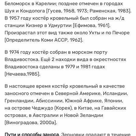
Беломорск в Карелии; позднее отмечен в городах
Шуя и Кондопога [Гусев, 1968, 1973; Раменская, 1983].
В 1957 году костёр кровельный был собран на ж/д
станции Кизнер в Удмуртии [Ефимова, 1961].
Произрастал этот вид также около Ухты и по Печоре
[Определитель Коми АССР, 1962].
В 1974 году костёр собран в морском порту
Владивостока. Ещё 2 находки вида в окрестностях
Владивостока сделаны в 1979 и 1981 годах
[Нечаева,1985].
В настоящее время костёр кровельный в качестве
заносного отмечен в Северной Америке, Исландии,
Гренландии, Абиссинии, Южной Африке, Японии,
на острове Чеджудо (Корея), в Китае, на Гавайских
островах, в Австралии и Новой Зеландии
[Виноградова, 2000а].
Пути и способы заноса
. Зерновки опадают в течение