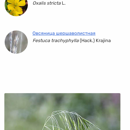
Oxalis stricta
L.
Овсяница шершаволистная
Festuca trachyphylla
(Hack.) Krajina