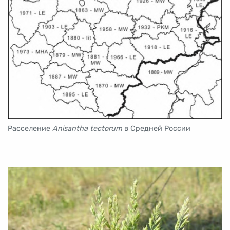
Расселение
Anisantha tectorum
в Средней России