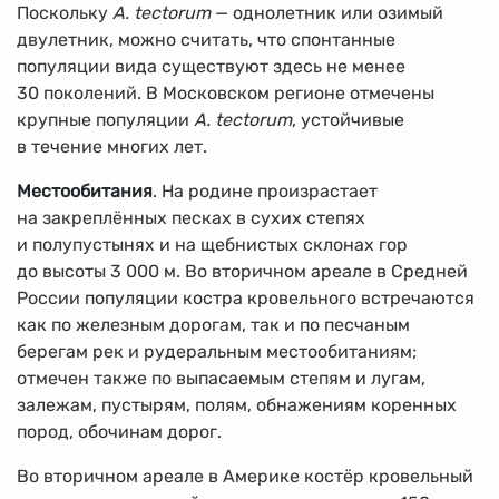
Поскольку
A. tectorum
— однолетник или озимый
двулетник, можно считать, что спонтанные
популяции вида существуют здесь не менее
30 поколений. В Московском регионе отмечены
крупные популяции
A. tectorum
, устойчивые
в течение многих лет.
Местообитания
. На родине произрастает
на закреплённых песках в сухих степях
и полупустынях и на щебнистых склонах гор
до высоты 3 000 м. Во вторичном ареале в Средней
России популяции костра кровельного встречаются
как по железным дорогам, так и по песчаным
берегам рек и рудеральным местообитаниям;
отмечен также по выпасаемым степям и лугам,
залежам, пустырям, полям, обнажениям коренных
пород, обочинам дорог.
Во вторичном ареале в Америке костёр кровельный