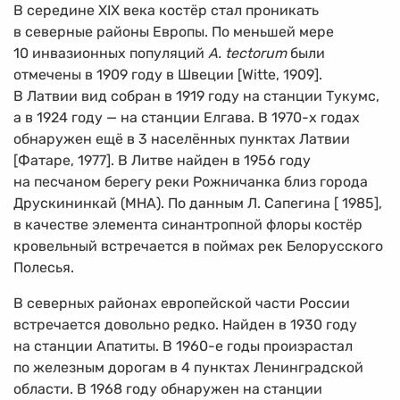
В середине XIX века костёр стал проникать
в северные районы Европы. По меньшей мере
10 инвазионных популяций
A. tectorum
были
отмечены в 1909 году в Швеции [Witte, 1909].
В Латвии вид собран в 1919 году на станции Тукумс,
а в 1924 году — на станции Елгава. В
1970-х
годах
обнаружен ещё в 3 населённых пунктах Латвии
[Фатаре, 1977]. В Литве найден в 1956 году
на песчаном берегу реки Рожничанка близ города
Друскининкай (МНА). По данным Л. Сапегина [ 1985],
в качестве элемента синантропной флоры костёр
кровельный встречается в поймах рек Белорусского
Полесья.
В северных районах европейской части России
встречается довольно редко. Найден в 1930 году
на станции Апатиты. В
1960-е
годы произрастал
по железным дорогам в 4 пунктах Ленинградской
области. В 1968 году обнаружен на станции