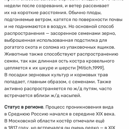
недели после созревания, и ветер рассеивает
их на короткие расстояния. Обычно плоды,
подгоняемые ветром, катятся по поверхности почвы
и не поднимаются в воздух. Но основной способ
распространения — засоренное семенами зерно,
выброшенная использованная подстилка для
рогатого скота и солома из упаковочных ящиков.
Животные также способствуют распространению
семян, так как длинная ость костра кровельного
цепляется к их шкуре и шерсти [Mitich,1999].
В посадки зерновых культур и кормовых трав
попадает, главным образом, с семенами. Также
активно распространяется по ж/д путям, часто
встречается вблизи ж/д насыпей.
Статус в регионе
. Процесс проникновения вида
в Среднюю Россию начался в середине XIX века.
В Московской области костёр отмечали ещё
в 1817 году, но встречался он очень редко — в XIX