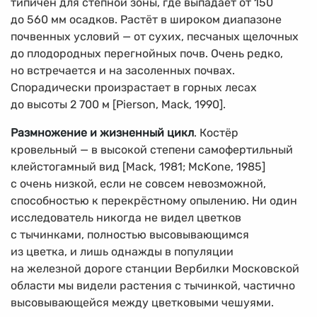
типичен для степной зоны, где выпадает от 150
до 560 мм осадков. Растёт в широком диапазоне
почвенных условий — от сухих, песчаных щелочных
до плодородных перегнойных почв. Очень редко,
но встречается и на засоленных почвах.
Спорадически произрастает в горных лесах
до высоты 2 700 м [Pierson, Mack, 1990].
Размножение и жизненный цикл
. Костёр
кровельный — в высокой степени самофертильный
клейстогамный вид [Mack, 1981; McKone, 1985]
с очень низкой, если не совсем невозможной,
способностью к перекрёстному опылению. Ни один
исследователь никогда не видел цветков
с тычинками, полностью высовывающимся
из цветка, и лишь однажды в популяции
на железной дороге станции Вербилки Московской
области мы видели растения с тычинкой, частично
высовывающейся между цветковыми чешуями.