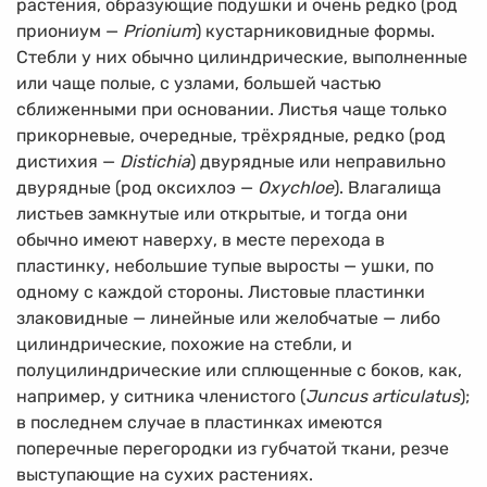
растения, образующие подушки и очень редко (род
приониум —
Prionium
) кустарниковидные формы.
Стебли у них обычно цилиндрические, выполненные
или чаще полые, с узлами, большей частью
сближенными при основании. Листья чаще только
прикорневые, очередные, трёхрядные, редко (род
дистихия —
Distichia
) двурядные или неправильно
двурядные (род оксихлоэ —
Oxychloe
). Влагалища
листьев замкнутые или открытые, и тогда они
обычно имеют наверху, в месте перехода в
пластинку, небольшие тупые выросты — ушки, по
одному с каждой стороны. Листовые пластинки
злаковидные — линейные или желобчатые — либо
цилиндрические, похожие на стебли, и
полуцилиндрические или сплющенные с боков, как,
например, у ситника членистого (
Juncus articulatus
);
в последнем случае в пластинках имеются
поперечные перегородки из губчатой ткани, резче
выступающие на сухих растениях.