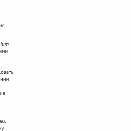
ия
hium
:
рыми
довать
ании
шие
au,
му