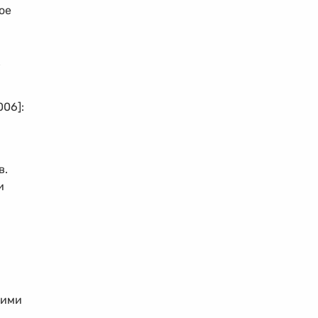
ое
к
06]:
в.
и
кими