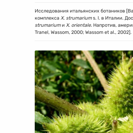
Исследования итальянских ботаников [Baldo
комплекса
X. strumarium
s. l. в Италии. 
strumarium
и
X. orientale
. Напротив, амери
Tranel, Wassom, 2000; Wassom et al., 2002].