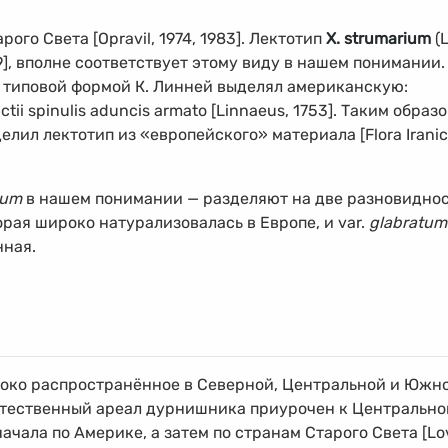
рого Света [Opravil, 1974, 1983]. Лектотип
X. strumarium
(
989], вполне соответствует этому виду в нашем понимании.
с типовой формой К. Линней выделял американскую:
ctii spinulis aduncis armato [Linnaeus, 1753]. Таким образо
лил лектотип из «европейского» материала [Flora Iranic
num
в нашем понимании — разделяют на две разновиднос
которая широко натурализовалась в Европе, и var.
glabratum
нная.
око распространённое в Северной, Центральной и Южн
 естественный ареал дурнишника приурочен к Центрально
чала по Америке, а затем по странам Старого Света [Lo