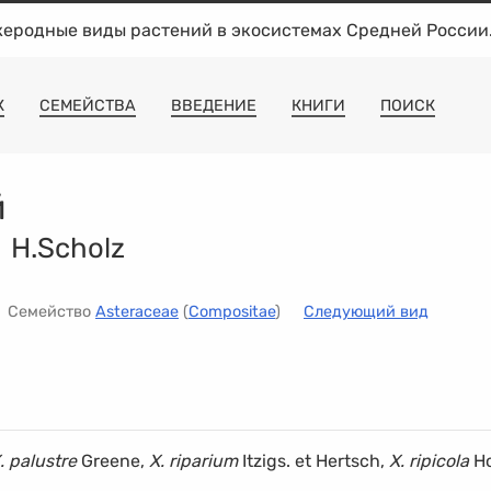
жеродные виды растений в экосистемах Средней России
К
СЕМЕЙСТВА
ВВЕДЕНИЕ
КНИГИ
ПОИСК
й
 H.Scholz
Семейство
Asteraceae
(
Compositae
)
Следующий вид
. palustre
Greene,
X. riparium
Itzigs. et Hertsch,
X. ripicola
Ho