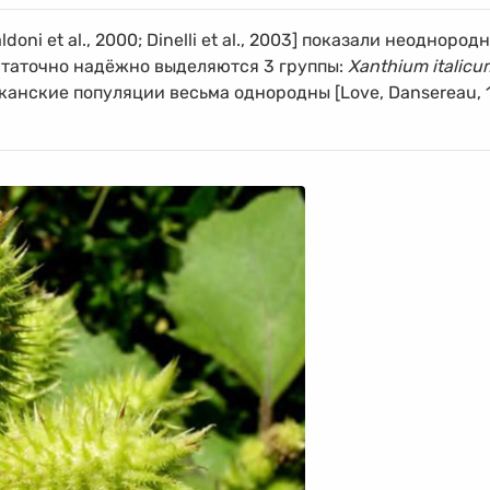
ni et al., 2000; Dinelli et al., 2003] показали неоднород
Достаточно надёжно выделяются 3 группы:
Xanthium italicu
канские популяции весьма однородны [Love, Dansereau, 