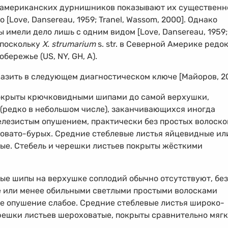
оамериканских дурнишников показывают их существенн
[Love, Dansereau, 1959; Tranel, Wassom, 2000]. Однако
ы имели дело лишь с одним видом [Love, Dansereau, 1959;
, поскольку
X. strumarium
s. str. в Северной Америке редо
бережье (US, NY, GH, А).
азить в следующем диагностическом ключе [Майоров, 20
 покрыты крючковидными шипами до самой верхушки,
(редко в небольшом числе), заканчивающихся иногда
елезистым опушением, практически без простых волоско
новато-бурых. Средние стеблевые листья яйцевидные ил
ые. Стебель и черешки листьев покрыты жёсткими
е шипы на верхушке соплодий обычно отсутствуют, без
ее или менее обильными светлыми простыми волосками
ое опушение слабое. Средние стеблевые листья широко-
решки листьев шероховатые, покрыты сравнительно мяг