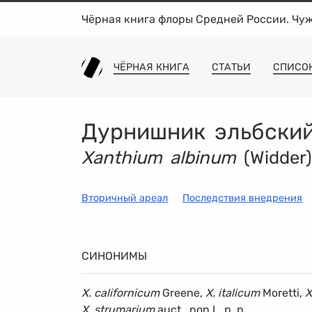
Чёрная книга флоры Средней России. Чу
ЧЁРНАЯ КНИГА
СТАТЬИ
СПИСО
Дурнишник эльбски
Xanthium albinum
(Widder)
Вторичный ареал
Последствия внедрения
СИНОНИМЫ
X. californicum
Greene,
X. italicum
Moretti,
X
X. strumarium
auct., non L. p. p.