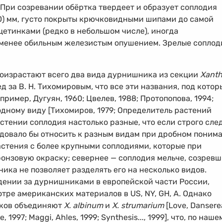
При созревании обёртка твердеет и образует соплодия
0) мм, густо покрыты крючковидными шипами до самой
етинками (редко в небольшом числе), иногда
 менее обильным железистым опушением. Зрелые соплод
роизрастают всего два вида дурнишника из секции
Xant
ед за В. Н. Тихомировым, что все эти названия, под кото
ример, Дугуян, 1960; Цвелев, 1988; Протопопова, 1994;
 одному виду [Тихомиров, 1979; Определитель растений
стении соплодия настолько разные, что если строго сле
следовало бы относить к разным видам при дробном поним
стения с более крупными соплодиями, которые при
онзовую окраску; севернее — соплодия мельче, созрев
ика не позволяет разделять его на несколько видов.
ении за дурнишниками в европейской части России,
отре американских материалов в US, NY, GH, А. Однако
иков объединяют
X. albinum
и
X. strumarium
[Love, Dansere
e, 1997; Maggi, Ahles, 1999; Synthesis..., 1999], что, по наше