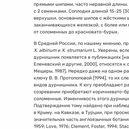
прямыми шипами, часто неравной длины. 
с 2 семянками. Соплодия длиной
15-25
(3
верхушки, основание шипов с жёсткими щ
заканчивающихся железкой, с более или
от соломенных до красновато-бурых.
В Средней России, по нашему мнению, п
X. albinum
и
X. strumarium
L. Уверены, всл
дурнишник появляется в публикациях [нап
Еленевский и другие, 2000], относятся к
Мещеры, 1987]. Нередко даже на одном ра
ключу В. В. Протопоповой [1994], то их 
видов дурнишника. К югу преобладают ра
созревании приобретают коричневато-бр
соломенные. Изменчивость этого дурнишн
Подтверждение тому найдено при наблюд
в Крыму, на Кавказе, в Турции, при просм
значительная часть англоязычных ботан
1959; Love, 1976; Clement, Foster, 1994; Stac