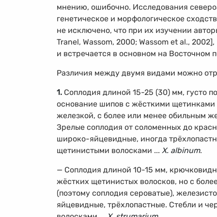
мнению, ошибочно. Исследования север
генетическое и морфологическое сходство 
не исключено, что при их изучении автор
Tranel, Wassom, 2000; Wassom et al., 2002]
и встречается в основном на Восточном по
Различия между двумя видами можно отр
1.
Соплодия длиной
15-25
(30) мм, густо
основание шипов с жёсткими щетинками 
железкой, с более или менее обильным ж
Зрелые соплодия от соломенных до крас
широко-яйцевидные, иногда трёхлопастн
щетинистыми волосками ...
X. albinum
.
— Соплодия длиной
10-15 мм,
крючковидны
жёстких щетинистых волосков, но с бол
(поэтому соплодия сероватые), железист
яйцевидные, трёхлопастные. Стебли и че
волосками ...
X. strumarium
.