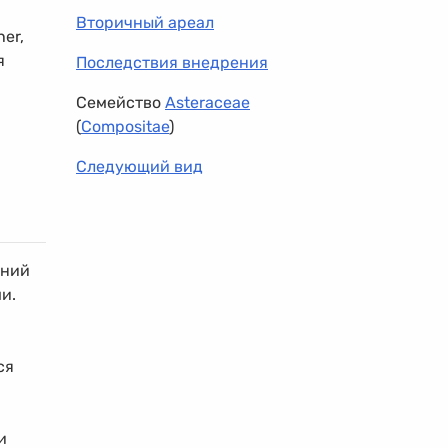
Вторичный ареал
er,
я
Последствия внедрения
Семейство
Asteraceae
(
Compositae
)
Следующий вид
ений
и.
ся
и