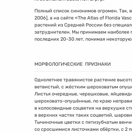
Полный список синонимов огромен. Так, во
2006], а на сайте «The Atlas of Florida V
растений из Средней России без специа
затруднителен. Мы принимаем наиболее 
последних
20-30 лет,
понимая некоторую 
МОРФОЛОГИЧЕСКИЕ ПРИЗНАКИ
Однолетнее травянистое растение высотой
ветвистый, с жёстким шероховатым опуш
Листья очередные, черешковые, яйцевид
шероховато-опушённые, по краю неправи
в колосовидные соцветия на верхушке ст
в верхних частях таких соцветий, шаров
Тычиночные цветки с пятизубчатым венч
со сросшимися листочками обёртки, с 2 