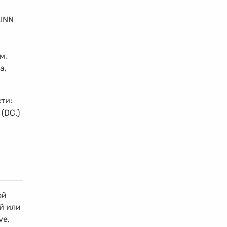
LINN
м,
a,
ти:
(DC.)
ой
й или
ve,