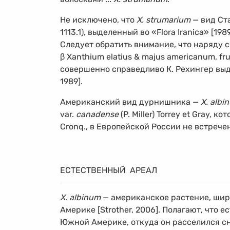
Не исключено, что
X. strumarium
— вид Ста
1113.1), выделенный во «Flora Iranica» [1
Следует обратить внимание, что наряду 
β Xanthium elatius & majus americanum, fru
совершенно справедливо К. Рехингер выде
1989].
Американский вид дурнишника —
X. albi
var.
canadense
(P. Miller) Torrey et Gray, 
Cronq., в Европейской России не встрече
ЕСТЕСТВЕННЫЙ АРЕАЛ
X. albinum
— американское растение, шир
Америке [Strother, 2006]. Полагают, что
Южной Америке, откуда он расселился сна