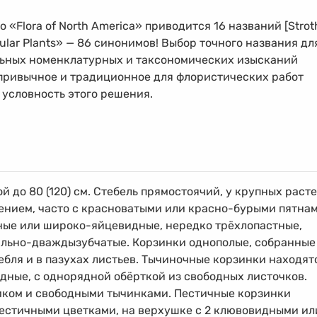
 «Flora of North America» приводится 16 названий [Stroth
ascular Plants» — 86 синонимов! Выбор точного названия дл
льных номенклатурных и таксономических изысканий
привычное и традиционное для флористических работ
условность этого решения.
 до 80 (120) см. Стебель прямостоячий, у крупных раст
ением, часто с красноватыми или красно-бурыми пятнам
ные или широко-яйцевидные, нередко трёхлопастные,
льно-дваждызубчатые. Корзинки однополые, собранные
ебля и в пазухах листьев. Тычиночные корзинки находят
идные, с однорядной обёрткой из свободных листочков.
иком и свободными тычинками. Пестичные корзинки
пестичными цветками, на верхушке с 2 клювовидными ил