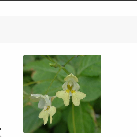
.
я
е