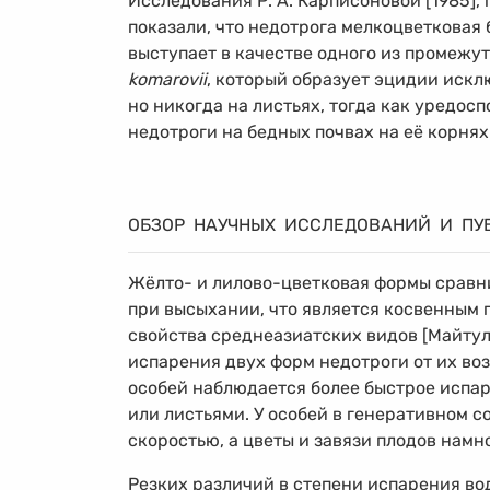
Исследования Р. А. Карписоновой [1985],
показали, что недотрога мелкоцветковая
выступает в качестве одного из промежу
komarovii
, который образует эцидии искл
но никогда на листьях, тогда как уредос
недотроги на бедных почвах на её корнях 
ОБЗОР НАУЧНЫХ ИССЛЕДОВАНИЙ И ПУ
Жёлто- и лилово-цветковая формы сравн
при высыхании, что является косвенным
свойства среднеазиатских видов [Майтул
испарения двух форм недотроги от их во
особей наблюдается более быстрое испа
или листьями. У особей в генеративном с
скоростью, а цветы и завязи плодов намн
Резких различий в степени испарения в