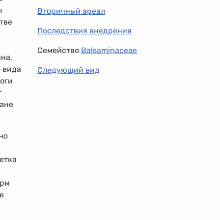
ы
Вторичный ареал
тве
Последствия внедрения
Семейство
Balsaminaceae
на,
о вида
Следующий вид
оги
г
шане
но
ветка
орм
е