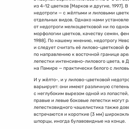
из
4-12
цветков [Марков и другие, 1997].
недотроги — с жёлтыми и лиловыми цветк
отдельных видов. Однако нами установле
от недотроги мелкоцветковой ни по одном
морфологии цветков, качеству семян, фе
1988]. По нашему мнению, недотрогу Невс
и следует считать её лилово-цветковой 
по направлению к восточной границе ареа
лепестки интенсивно-лилового цвета, в 
на Памире — практически белого с лилов
И у жёлто-, и у лилово-цветковой недот
варьирует: они имеют различную степень
с неглубоким вырезом одной из лопастей, 
правые и левые боковые лепестки могут 
лепестковидного чашелистика также дово
встречаются и короткие (3 мм) ширококл
шпорцы, иногда булавовидные на конце.