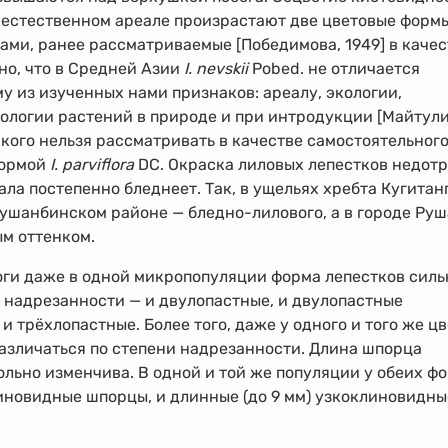
 В естественном ареале произрастают две цветовые форм
ами, ранее рассматриваемые [Победимова, 1949] в качес
но, что в Средней Азии
I. nevskii
Pobed. не отличается
у из изученных нами признаков: ареалу, экологии,
нологии растений в природе и при интродукции [Майтули
кого нельзя рассматривать в качестве самостоятельног
формой
I. parviflora
DC. Окраска лиловых лепестков недотр
ла постепенно бледнеет. Так, в ущельях хребта Кугитан
Душанбинском районе — бледно-лилового, а в городе Ру
ым оттенком.
роги даже в одной микропопуляции форма лепестков силь
 надрезанности — и двулопастные, и двулопастные
и трёхлопастные. Более того, даже у одного и того же ц
различаться по степени надрезанности. Длина шпорца
льно изменчива. В одной и той же популяции у обеих ф
иновидные шпорцы, и длинные (до 9 мм) узкоклиновидны