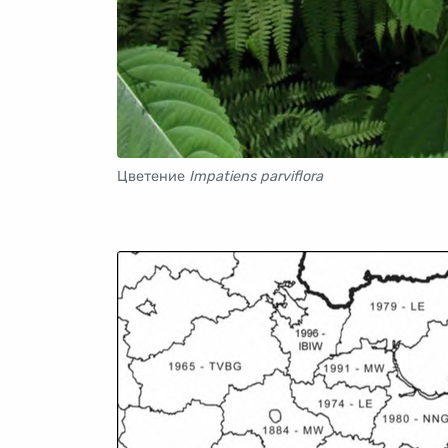
Цветение
Impatiens parviflora