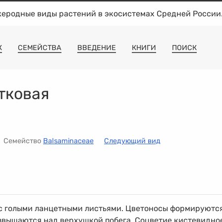
жеродные виды растений в экосистемах Средней России
К
СЕМЕЙСТВА
ВВЕДЕНИЕ
КНИГИ
ПОИСК
тковая
Семейство
Balsaminaceae
Следующий вид
с голыми ланцетными листьями. Цветоносы формируютс
вышаются над верхушкой побега. Соцветие кистевидно