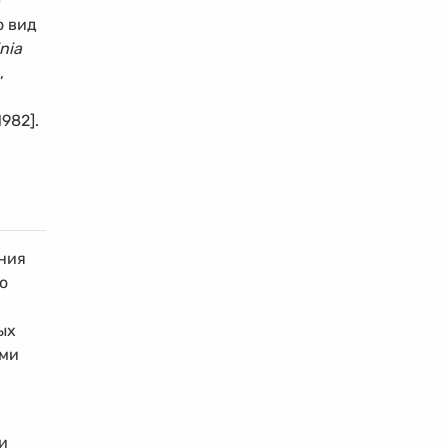
е
о вид
nia
,
982].
ния
о
ых
ями
и