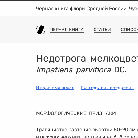
Чёрная книга флоры Средней России. Чу
ЧЁРНАЯ КНИГА
СТАТЬИ
СПИСО
Недотрога мелкоцве
Impatiens parviflora
DC.
Вторичный ареал
Последствия внедрения
МОРФОЛОГИЧЕСКИЕ ПРИЗНАКИ
Травянистое растение высотой
80-90 см
в пазухах верхних листьев и на
6-8 см
воз