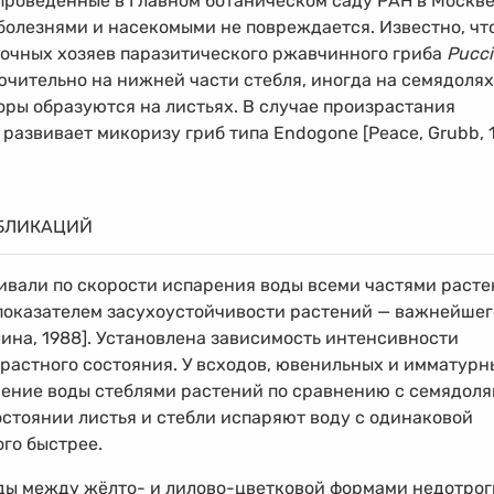
 проведённые в Главном ботаническом саду РАН в Москв
 болезнями и насекомыми не повреждается. Известно, чт
точных хозяев паразитического ржавчинного гриба
Pucci
ючительно на нижней части стебля, иногда на семядолях
поры образуются на листьях. В случае произрастания
развивает микоризу гриб типа Endogone [Peace, Grubb, 1
БЛИКАЦИЙ
ивали по скорости испарения воды всеми частями расте
 показателем засухоустойчивости растений — важнейшег
ина, 1988]. Установлена зависимость интенсивности
зрастного состояния. У всходов, ювенильных и имматурн
рение воды стеблями растений по сравнению с семядол
остоянии листья и стебли испаряют воду с одинаковой
ого быстрее.
оды между жёлто- и лилово-цветковой формами недотрог