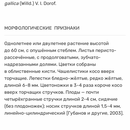
gallica
(Willd.) V. I. Dorof.
МОРФОЛОГИЧЕСКИЕ ПРИЗНАКИ
Однолетнее или двулетнее растение высотой
до 60 см, с опушённым стеблем. Листья перисто-
рассечённые, с продолговатыми, зубчато-
надрезанными долями. Цветки собраны
в облиственные кисти. Чашелистики косо вверх
торчащие. Лепестки бледно-жёлтые, редко жёлтые,
длиной
6-8 мм.
Цветоножки в
3-4
раза короче косо
вверх торчащих стручков. Плоды — почти
четырёхгранные стручки длиной
2-4 см,
сидячие
(без плодоножек); носик стручков длиной
1,5-4 мм,
линейно-цилиндрический [Губанов и другие, 2003].