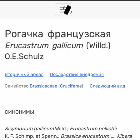
Рогачка французская
Erucastrum gallicum
(Willd.)
O.E.Schulz
Вторичный ареал
Последствия внедрения
Семейство
Brassicaceae
(
Cruciferae
)
Следующий вид
СИНОНИМЫ
Sisymbrium gallicum
Willd.;
Erucastrum pollichii
K. F. Schimp. et Spenn.;
Brassica erucastrum
L.;
Kibera