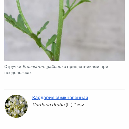
Стручки
Erucastrum gallicum
с прицветниками при
плодоножках
Кардария обыкновенная
Cardaria draba
(L.) Desv.