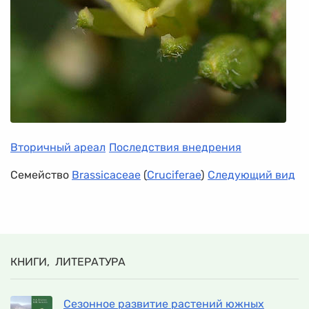
Вторичный ареал
Последствия внедрения
Семейство
Brassicaceae
(
Cruciferae
)
Следующий вид
КНИГИ, ЛИТЕРАТУРА
Сезонное развитие растений южных