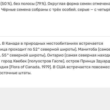
 (50
%
), без полосы (79
%
). Округлая форма семян отмечен
. Чёрные семена собраны с трёх особей, серые — с четыр
. В Канаде в природных местообитаниях встречается
ница проходит по 52
°
северной широты), Манитоба (само
, 55
°
северной широты), Онтарио (самая северная наход
город Квебек (полуостров Гаспе), остров Принца Эдуард
я [Flora of Canada, 1979]. В США встречается повсемес
осточные штаты.