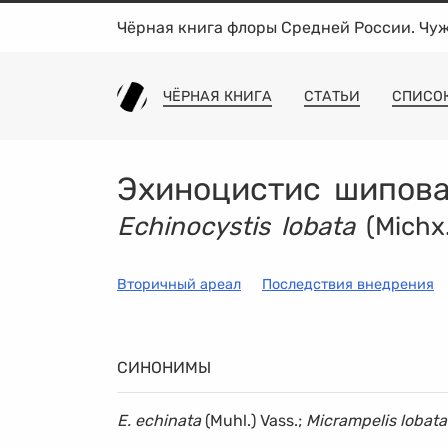
Чёрная книга флоры Средней России. Чу
ЧЁРНАЯ КНИГА
СТАТЬИ
СПИСО
Эхиноцистис шипов
Echinocystis lobata
(Michx.
Вторичный ареал
Последствия внедрения
СИНОНИМЫ
E. echinata
(Muhl.) Vass.;
Micrampelis lobata