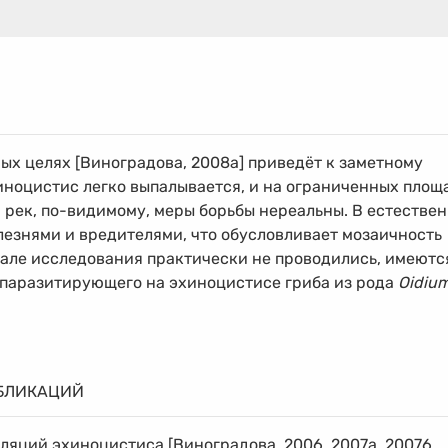
х целях [Виноградова, 2008а] приведёт к заметному
ноцистис легко выпалывается, и на ограниченных площ
 рек, по-видимому, меры борьбы нереальны. В естестве
езнями и вредителями, что обусловливает мозаичность
еале исследования практически не проводились, имеютс
 паразитирующего на эхиноцистисе гриба из рода
Oidiu
БЛИКАЦИЙ
яций эхиноцистиса [Виноградова, 2006, 2007а, 20076,