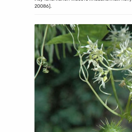
20086].