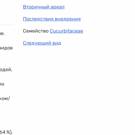
Вторичный ареал
Последствия внедрения
Семейство
Cucurbitaceae
е.
.
Следующий вид
видов
юдей,
ях
ком/
(64
%
),