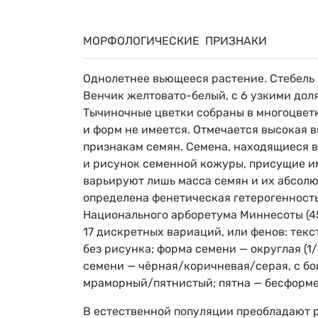
МОРФОЛОГИЧЕСКИЕ ПРИЗНАКИ
Однолетнее вьющееся растение. Стебель 
Венчик желтовато-белый, с 6 узкими дол
Тычиночные цветки собраны в многоцветк
и форм не имеется. Отмечается высокая 
признакам семян. Семена, находящиеся в
и рисунок семенной кожуры, присущие им
варьируют лишь масса семян и их абсолю
определена фенетическая гетерогенност
Национального арборетума Миннесоты (4
17 дискретных вариаций, или фенов: тек
без рисунка; форма семени — округлая (1/d 
семени — чёрная/коричневая/серая, с бо
мраморный/пятнистый; пятна — бесформе
В естественной популяции преобладают 