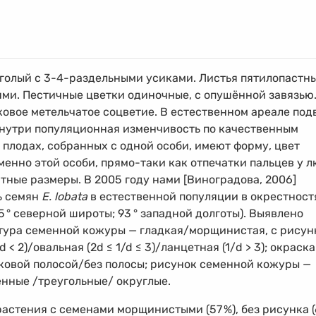
голый с 3-4-раздельными усиками. Листья пятилопастны
ями. Пестичные цветки одиночные, с опушённой завязью
овое метельчатое соцветие. В естественном ареале под
внутри популяционная изменчивость по качественным
 плодах, собранных с одной особи, имеют форму, цвет
енно этой особи, прямо-таки как отпечатки пальцев у л
тные размеры. В 2005 году нами [Виноградова, 2006]
ь семян
E. lobata
в естественной популяции в окрестност
5
°
северной широты; 93
°
западной долготы). Выявлено
стура семенной кожуры — гладкая/морщинистая, с рисун
< 2)/овальная (2d ≤ 1/d ≤ 3)/лaнцeтнaя (1/d > 3); окраска
ковой полосой/без полосы; рисунок семенной кожуры —
нные /треугольные/ округлые.
растения с семенами морщинистыми (57
%
), без рисунка 